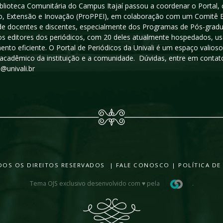
iblioteca Comunitária do Campus Itajaí passou a coordenar o Portal,
, Extensão e Inovação (ProPPEI), em colaboração com um Comitê Edit
a de docentes e discentes, especialmente dos Programas de Pós-gradua
os editores dos periódicos, com 20 deles atualmente hospedados, u
ento eficiente. O Portal de Periódicos da Univali é um espaço vali
acadêmico da instituição e a comunidade. Dúvidas, entre em contato
s@univali.br
TODOS OS DIREITOS RESERVADOS |
FALE CONOSCO
|
POLÍTICA DE
Tema OJS exclusivo desenvolvido com ♥ pela
.