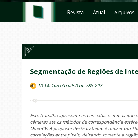
Revista
Atual
Arquivos
Segmentação de Regiões de Int
10.14210/cotb.v0n0.pp.288-297
Este trabalho apresenta os conceitos e etapas que 
câmeras até os métodos de correspondência estéreo;
OpenCV. A proposta deste trabalho é utilizar um T
correlações entre pixels, deixando somente a região