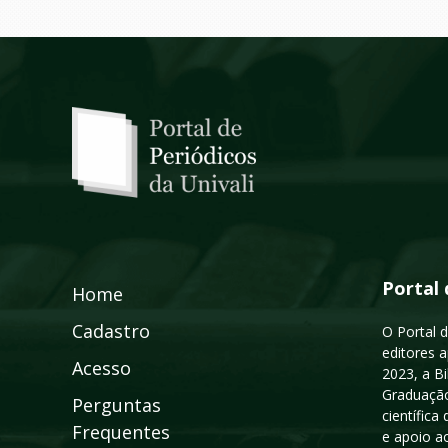
Portal 
Home
Cadastro
O Portal d
editores a
Acesso
2023, a B
Graduação
Perguntas
científic
Frequentes
e apoio a