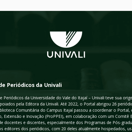
de Periódicos da Univali
e Periódicos da Universidade do Vale do Itajaí – Univali teve sua or
poiados pela Editora da Univali. Até 2022, o Portal abrigou 26 periódi
iblioteca Comunitária do Campus Itajaí passou a coordenar o Portal,
, Extensão e Inovação (ProPPEI), em colaboração com um Comitê Edit
a de docentes e discentes, especialmente dos Programas de Pós-gradua
os editores dos periódicos, com 20 deles atualmente hospedados, u