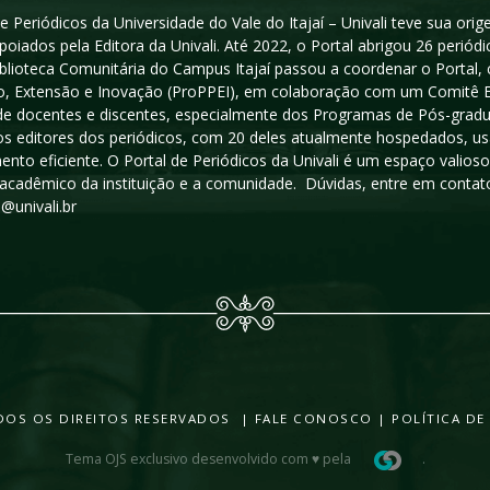
e Periódicos da Universidade do Vale do Itajaí – Univali teve sua or
poiados pela Editora da Univali. Até 2022, o Portal abrigou 26 periódi
iblioteca Comunitária do Campus Itajaí passou a coordenar o Portal,
, Extensão e Inovação (ProPPEI), em colaboração com um Comitê Edit
a de docentes e discentes, especialmente dos Programas de Pós-gradua
os editores dos periódicos, com 20 deles atualmente hospedados, u
ento eficiente. O Portal de Periódicos da Univali é um espaço vali
acadêmico da instituição e a comunidade. Dúvidas, entre em contato
s@univali.br
TODOS OS DIREITOS RESERVADOS |
FALE CONOSCO
|
POLÍTICA DE
Tema OJS exclusivo desenvolvido com ♥ pela
.