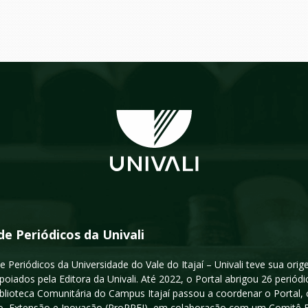
de Periódicos da Univali
e Periódicos da Universidade do Vale do Itajaí – Univali teve sua or
poiados pela Editora da Univali. Até 2022, o Portal abrigou 26 periódi
iblioteca Comunitária do Campus Itajaí passou a coordenar o Portal,
, Extensão e Inovação (ProPPEI), em colaboração com um Comitê Edit