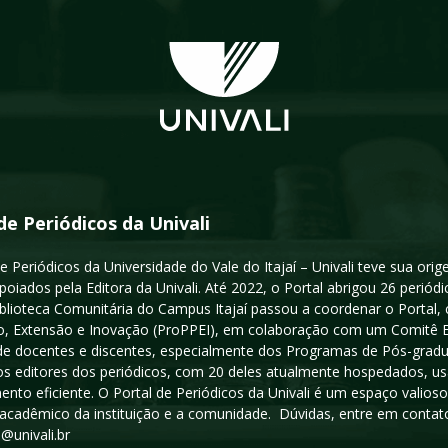
de Periódicos da Univali
e Periódicos da Universidade do Vale do Itajaí – Univali teve sua or
poiados pela Editora da Univali. Até 2022, o Portal abrigou 26 periódi
iblioteca Comunitária do Campus Itajaí passou a coordenar o Portal,
, Extensão e Inovação (ProPPEI), em colaboração com um Comitê Edit
a de docentes e discentes, especialmente dos Programas de Pós-gradua
os editores dos periódicos, com 20 deles atualmente hospedados, u
ento eficiente. O Portal de Periódicos da Univali é um espaço vali
acadêmico da instituição e a comunidade. Dúvidas, entre em contato
s@univali.br