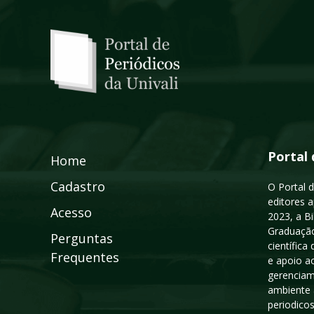
Portal 
Home
Cadastro
O Portal d
editores a
Acesso
2023, a B
Graduação
Perguntas
científic
Frequentes
e apoio a
gerenciam
ambiente 
periodico