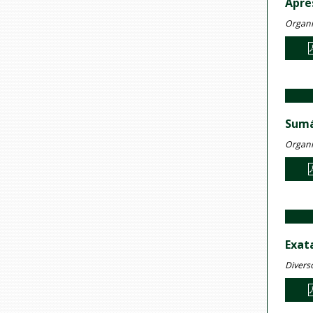
Apre
Organi
Sumá
Organi
Exat
Divers