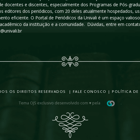
a de docentes e discentes, especialmente dos Programas de Pós-gradua
os editores dos periódicos, com 20 deles atualmente hospedados, u
ento eficiente. O Portal de Periódicos da Univali é um espaço vali
acadêmico da instituição e a comunidade. Dúvidas, entre em contato
s@univali.br
TODOS OS DIREITOS RESERVADOS |
FALE CONOSCO
|
POLÍTICA DE
Tema OJS exclusivo desenvolvido com ♥ pela
.