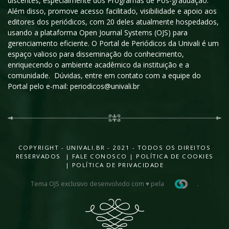
discentes, especialmente dos Programas de Pós-graduação.
Além disso, promove acesso facilitado, visibilidade e apoio aos
editores dos periódicos, com 20 deles atualmente hospedados,
usando a plataforma Open Journal Systems (OJS) para
gerenciamento eficiente. O Portal de Periódicos da Univali é um
espaço valioso para disseminação do conhecimento,
enriquecendo o ambiente acadêmico da instituição e a
comunidade. Dúvidas, entre em contato com a equipe do
Portal pelo e-mail: periodicos@univali.br
COPYRIGHT - UNIVALI.BR - 2021 - TODOS OS DIREITOS
RESERVADOS |
FALE CONOSCO
|
POLÍTICA DE COOKIES
|
POLÍTICA DE PRIVACIDADE
Tema OJS exclusivo desenvolvido com ♥ pela
.