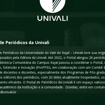
de Periódicos da Univali
e Periódicos da Universidade do Vale do Itajaí – Univali teve sua or
poiados pela Editora da Univali. Até 2022, o Portal abrigou 26 periódi
iblioteca Comunitária do Campus Itajaí passou a coordenar o Portal,
, Extensão e Inovação (ProPPEI), em colaboração com um Comitê Edit
a de docentes e discentes, especialmente dos Programas de Pós-gradua
os editores dos periódicos, com 20 deles atualmente hospedados, u
ento eficiente. O Portal de Periódicos da Univali é um espaço vali
acadêmico da instituição e a comunidade. Dúvidas, entre em contato
s@univali.br