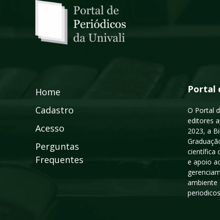
Portal 
Home
Cadastro
O Portal d
editores a
Acesso
2023, a B
Graduação
Perguntas
científic
Frequentes
e apoio a
gerenciam
ambiente 
periodico