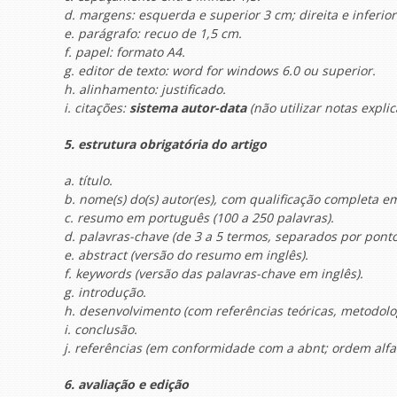
d. margens: esquerda e superior 3 cm; direita e inferior
e. parágrafo: recuo de 1,5 cm.
f. papel: formato A4.
g. editor de texto: word for windows 6.0 ou superior.
h. alinhamento: justificado.
i. citações:
sistema autor-data
(não utilizar notas exp
5. estrutura obrigatória do artigo
a. título.
b. nome(s) do(s) autor(es), com qualificação completa e
c. resumo em português (100 a 250 palavras).
d. palavras-chave (de 3 a 5 termos, separados por ponto
e. abstract (versão do resumo em inglês).
f. keywords (versão das palavras-chave em inglês).
g. introdução.
h. desenvolvimento (com referências teóricas, metodolog
i. conclusão.
j. referências (em conformidade com a abnt; ordem alfab
6. avaliação e edição