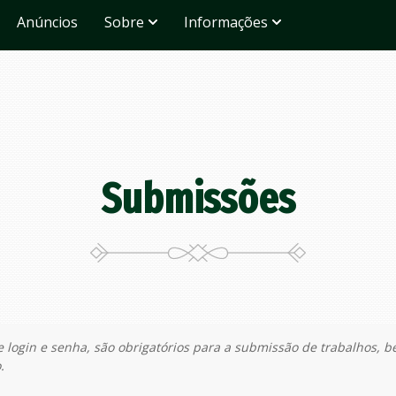
Anúncios
Sobre
Informações
Submissões
e login e senha, são obrigatórios para a submissão de trabalhos, 
.