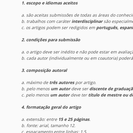
1. escopo e idiomas aceitos
a. são aceitas submissões de todas as áreas do conhec
b. trabalhos com caráter
interdisciplinar
são especialme
c. os artigos podem ser redigidos em
português, espanh
2. condições para submissão
a. o artigo deve ser inédito e não pode estar em avaliaç
b. cada autor (individualmente ou em coautoria) pode
3. composição autoral
a. máximo de
três autores
por artigo.
b. pelo menos
um autor
deve ser
discente de graduaç
c. pelo menos
um autor
deve ter
título de mestre ou d
4. formatação geral do artigo
a. extensão: entre
15 e 25 páginas
.
b. fonte: arial, tamanho 12.
c. espaçamento entre linhas: 1,5.