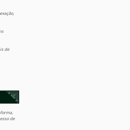
dexação,
ns
is de
aforma,
cesso de