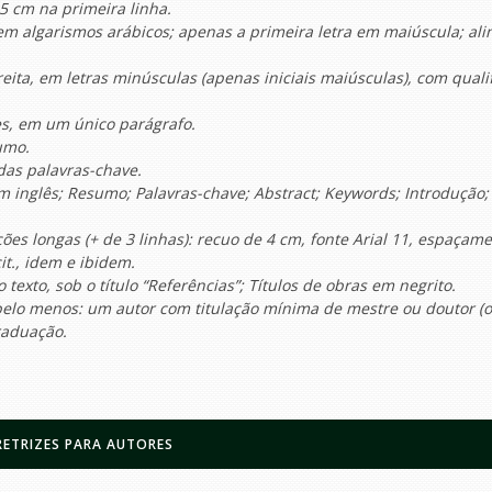
5 cm na primeira linha.
em algarismos arábicos; apenas a primeira letra em maiúscula; al
reita, em letras minúsculas (apenas iniciais maiúsculas), com quali
s, em um único parágrafo.
sumo.
das palavras-chave.
em inglês; Resumo; Palavras-chave; Abstract; Keywords; Introdução;
ões longas (+ de 3 linhas): recuo de 4 cm, fonte Arial 11, espaçam
t., idem e ibidem.
 texto, sob o título “Referências”; Títulos de obras em negrito.
 pelo menos: um autor com titulação mínima de mestre ou doutor (
raduação.
RETRIZES PARA AUTORES