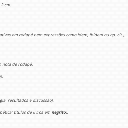
 2 cm.
licativas em rodapé nem expressões como
idem
,
ibidem
ou
op. cit.
).
m nota de rodapé.
).
ia, resultados e discussão).
ética; títulos de livros em
negrito
).