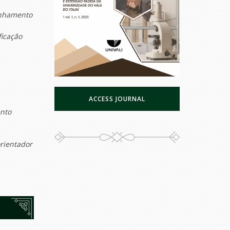
inhamento
ficação
ACCESS JOURNAL
ento
orientador