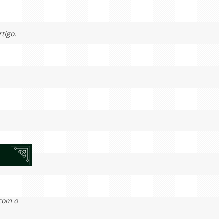
tigo.
 com o