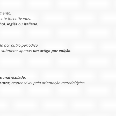
imento.
nte incentivados.
ol, inglês
ou
italiano
.
ão por outro periódico.
rá submeter apenas
um artigo por edição
.
ão matriculado
.
outor
, responsável pela orientação metodológica.