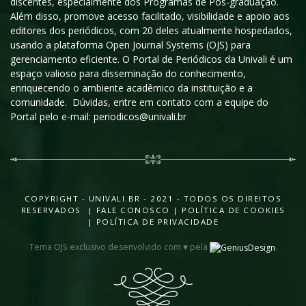
discentes, especialmente dos Programas de Pós-graduação.
Além disso, promove acesso facilitado, visibilidade e apoio aos
editores dos periódicos, com 20 deles atualmente hospedados,
usando a plataforma Open Journal Systems (OJS) para
gerenciamento eficiente. O Portal de Periódicos da Univali é um
espaço valioso para disseminação do conhecimento,
enriquecendo o ambiente acadêmico da instituição e a
comunidade. Dúvidas, entre em contato com a equipe do
Portal pelo e-mail: periodicos@univali.br
COPYRIGHT - UNIVALI.BR - 2021 - TODOS OS DIREITOS
RESERVADOS |
FALE CONOSCO
|
POLÍTICA DE COOKIES
|
POLÍTICA DE PRIVACIDADE
Tema OJS exclusivo desenvolvido com ♥ pela
.