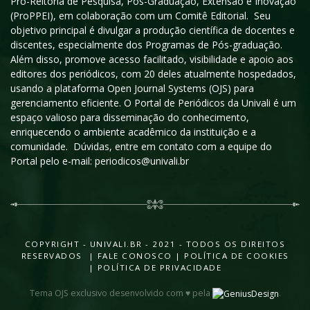
Pró-Reitoria de Pesquisa, Pós-Graduação, Extensão e Inovação
(ProPPEI), em colaboração com um Comitê Editorial. Seu
objetivo principal é divulgar a produção científica de docentes e
discentes, especialmente dos Programas de Pós-graduação.
Além disso, promove acesso facilitado, visibilidade e apoio aos
editores dos periódicos, com 20 deles atualmente hospedados,
usando a plataforma Open Journal Systems (OJS) para
gerenciamento eficiente. O Portal de Periódicos da Univali é um
espaço valioso para disseminação do conhecimento,
enriquecendo o ambiente acadêmico da instituição e a
comunidade. Dúvidas, entre em contato com a equipe do
Portal pelo e-mail: periodicos@univali.br
COPYRIGHT - UNIVALI.BR - 2021 - TODOS OS DIREITOS
RESERVADOS |
FALE CONOSCO
|
POLÍTICA DE COOKIES
|
POLÍTICA DE PRIVACIDADE
Tema OJS exclusivo desenvolvido com ♥ pela
.