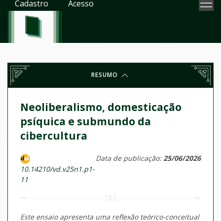
Cadastro
Acesso
RESUMO
Neoliberalismo, domesticação
psíquica e submundo da
cibercultura
Data de publicação:
25/06/2026
10.14210/vd.v25n1.p1-
11
Este ensaio apresenta uma reflexão teórico-conceitual