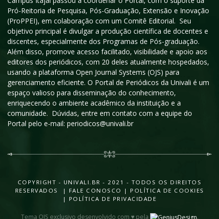
Campus Itajaí passou a coordenar o Portal, com o suporte da
Pró-Reitoria de Pesquisa, Pós-Graduação, Extensão e Inovação
(ProPPEI), em colaboração com um Comitê Editorial. Seu
objetivo principal é divulgar a produção científica de docentes e
discentes, especialmente dos Programas de Pós-graduação.
Além disso, promove acesso facilitado, visibilidade e apoio aos
editores dos periódicos, com 20 deles atualmente hospedados,
usando a plataforma Open Journal Systems (OJS) para
gerenciamento eficiente. O Portal de Periódicos da Univali é um
espaço valioso para disseminação do conhecimento,
enriquecendo o ambiente acadêmico da instituição e a
comunidade. Dúvidas, entre em contato com a equipe do
Portal pelo e-mail: periodicos@univali.br
COPYRIGHT - UNIVALI.BR - 2021 - TODOS OS DIREITOS
RESERVADOS |
FALE CONOSCO
|
POLÍTICA DE COOKIES
|
POLÍTICA DE PRIVACIDADE
Tema OJS exclusivo desenvolvido com ♥ pela
.