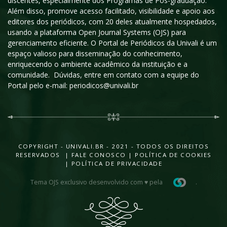
discentes, especialmente dos Programas de Pós-graduação.
Além disso, promove acesso facilitado, visibilidade e apoio aos
editores dos periódicos, com 20 deles atualmente hospedados,
usando a plataforma Open Journal Systems (OJS) para
gerenciamento eficiente. O Portal de Periódicos da Univali é um
espaço valioso para disseminação do conhecimento,
enriquecendo o ambiente acadêmico da instituição e a
comunidade. Dúvidas, entre em contato com a equipe do
Portal pelo e-mail: periodicos@univali.br
COPYRIGHT - UNIVALI.BR - 2021 - TODOS OS DIREITOS
RESERVADOS |
FALE CONOSCO
|
POLÍTICA DE COOKIES
|
POLÍTICA DE PRIVACIDADE
Tema OJS exclusivo desenvolvido com ♥ pela
.