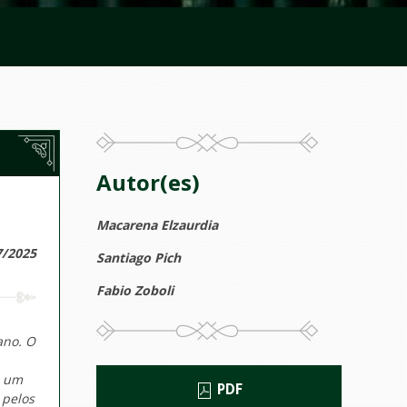
Autor(es)
Macarena Elzaurdia
7/2025
Santiago Pich
Fabio Zoboli
ano. O
m um
PDF
 pelos