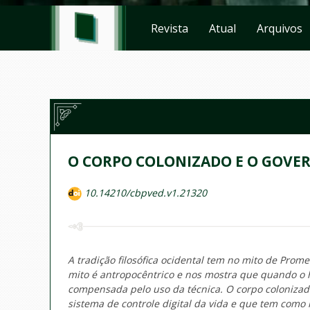
Revista
Atual
Arquivos
O CORPO COLONIZADO E O GOVE
10.14210/cbpved.v1.21320
A tradição filosófica ocidental tem no mito de Prom
mito é antropocêntrico e nos mostra que quando o 
compensada pelo uso da técnica. O corpo coloniza
sistema de controle digital da vida e que tem com