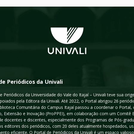
de Periódicos da Univali
e Periódicos da Universidade do Vale do Itajaí – Univali teve sua or
poiados pela Editora da Univali. Até 2022, o Portal abrigou 26 periódi
iblioteca Comunitária do Campus Itajaí passou a coordenar o Portal,
, Extensão e Inovação (ProPPEI), em colaboração com um Comitê Edit
a de docentes e discentes, especialmente dos Programas de Pós-gradua
os editores dos periódicos, com 20 deles atualmente hospedados, u
ento eficiente. O Portal de Periódicos da Univali é um espaço vali