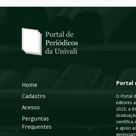
Portal 
Home
Cadastro
O Portal d
editores a
Acesso
2023, a B
Graduação
Perguntas
científic
Frequentes
e apoio a
gerenciam