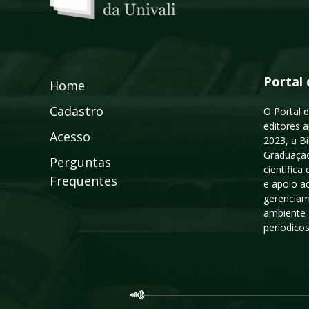
Portal 
Home
Cadastro
O Portal d
editores a
Acesso
2023, a B
Graduação
Perguntas
científic
Frequentes
e apoio a
gerenciam
ambiente 
periodico