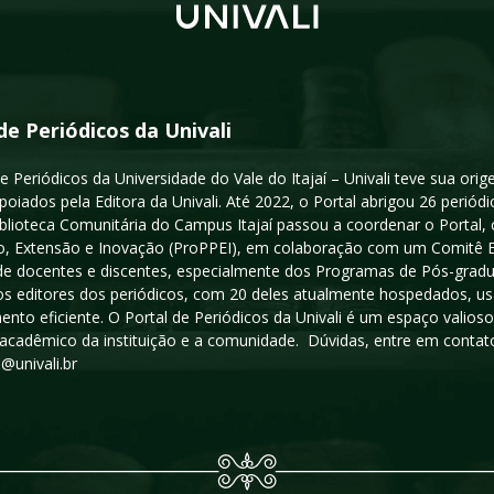
de Periódicos da Univali
e Periódicos da Universidade do Vale do Itajaí – Univali teve sua or
poiados pela Editora da Univali. Até 2022, o Portal abrigou 26 periódi
iblioteca Comunitária do Campus Itajaí passou a coordenar o Portal,
, Extensão e Inovação (ProPPEI), em colaboração com um Comitê Edit
a de docentes e discentes, especialmente dos Programas de Pós-gradua
os editores dos periódicos, com 20 deles atualmente hospedados, u
ento eficiente. O Portal de Periódicos da Univali é um espaço vali
acadêmico da instituição e a comunidade. Dúvidas, entre em contato
s@univali.br