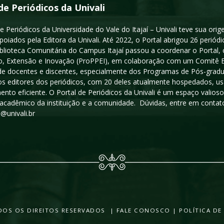
de Periódicos da Univali
e Periódicos da Universidade do Vale do Itajaí – Univali teve sua or
poiados pela Editora da Univali. Até 2022, o Portal abrigou 26 periódi
iblioteca Comunitária do Campus Itajaí passou a coordenar o Portal,
, Extensão e Inovação (ProPPEI), em colaboração com um Comitê Edit
a de docentes e discentes, especialmente dos Programas de Pós-gradua
os editores dos periódicos, com 20 deles atualmente hospedados, u
ento eficiente. O Portal de Periódicos da Univali é um espaço vali
acadêmico da instituição e a comunidade. Dúvidas, entre em contato
s@univali.br
TODOS OS DIREITOS RESERVADOS |
FALE CONOSCO
|
POLÍTICA DE