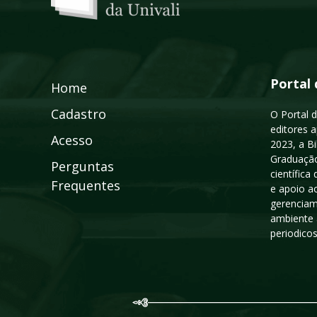
Portal 
Home
Cadastro
O Portal d
editores a
Acesso
2023, a B
Graduação
Perguntas
científic
Frequentes
e apoio a
gerenciam
ambiente 
periodico