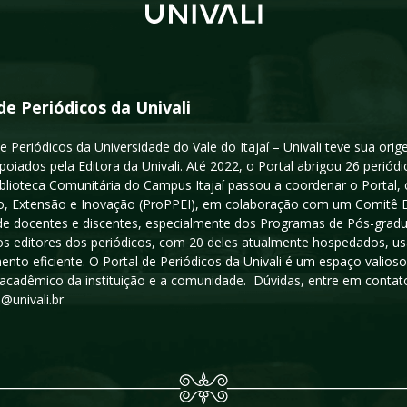
de Periódicos da Univali
e Periódicos da Universidade do Vale do Itajaí – Univali teve sua or
poiados pela Editora da Univali. Até 2022, o Portal abrigou 26 periódi
iblioteca Comunitária do Campus Itajaí passou a coordenar o Portal,
, Extensão e Inovação (ProPPEI), em colaboração com um Comitê Edit
a de docentes e discentes, especialmente dos Programas de Pós-gradua
os editores dos periódicos, com 20 deles atualmente hospedados, u
ento eficiente. O Portal de Periódicos da Univali é um espaço vali
acadêmico da instituição e a comunidade. Dúvidas, entre em contato
s@univali.br