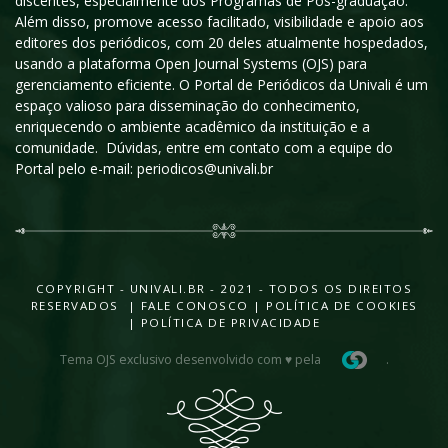
discentes, especialmente dos Programas de Pós-graduação.
Além disso, promove acesso facilitado, visibilidade e apoio aos
editores dos periódicos, com 20 deles atualmente hospedados,
usando a plataforma Open Journal Systems (OJS) para
gerenciamento eficiente. O Portal de Periódicos da Univali é um
espaço valioso para disseminação do conhecimento,
enriquecendo o ambiente acadêmico da instituição e a
comunidade. Dúvidas, entre em contato com a equipe do
Portal pelo e-mail: periodicos@univali.br
COPYRIGHT - UNIVALI.BR - 2021 - TODOS OS DIREITOS
RESERVADOS |
FALE CONOSCO
|
POLÍTICA DE COOKIES
|
POLÍTICA DE PRIVACIDADE
Tema OJS exclusivo desenvolvido com ♥ pela
.