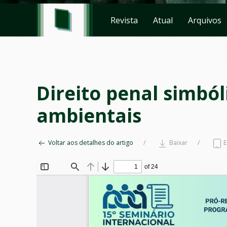
Revista
Atual
Arquivos
Direito penal simból
ambientais
Voltar aos detalhes do artigo
Baixar
E