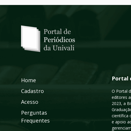
Portal 
Home
Cadastro
O Portal d
editores a
Acesso
2023, a B
Graduação
Perguntas
científic
Frequentes
e apoio a
gerenciam