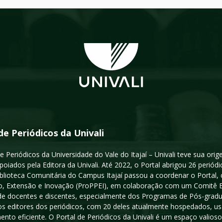
de Periódicos da Univali
e Periódicos da Universidade do Vale do Itajaí – Univali teve sua or
poiados pela Editora da Univali. Até 2022, o Portal abrigou 26 periódi
iblioteca Comunitária do Campus Itajaí passou a coordenar o Portal,
, Extensão e Inovação (ProPPEI), em colaboração com um Comitê Edit
a de docentes e discentes, especialmente dos Programas de Pós-gradua
os editores dos periódicos, com 20 deles atualmente hospedados, u
ento eficiente. O Portal de Periódicos da Univali é um espaço vali