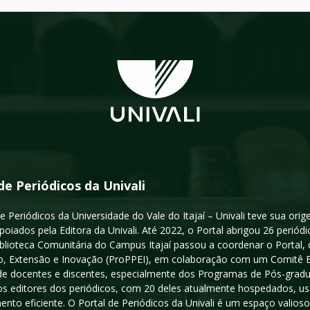
de Periódicos da Univali
e Periódicos da Universidade do Vale do Itajaí – Univali teve sua or
poiados pela Editora da Univali. Até 2022, o Portal abrigou 26 periódi
iblioteca Comunitária do Campus Itajaí passou a coordenar o Portal,
, Extensão e Inovação (ProPPEI), em colaboração com um Comitê Edit
a de docentes e discentes, especialmente dos Programas de Pós-gradua
os editores dos periódicos, com 20 deles atualmente hospedados, u
ento eficiente. O Portal de Periódicos da Univali é um espaço vali