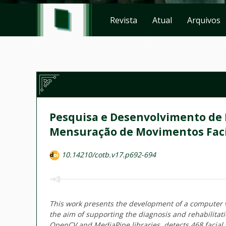
Revista
Atual
Arquivos
Pesquisa e Desenvolvimento de
Mensuração de Movimentos Faci
10.14210/cotb.v17.p692-694
This work presents the development of a computer vi
the aim of supporting the diagnosis and rehabilitat
OpenCV and MediaPipe libraries, detects 468 facial