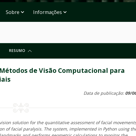
Sobre
Informações
RESUMO
 Métodos de Visão Computacional para
ais
Data de publicação:
09/0
sion solution for the quantitative assessment of facial movements
ion of facial paralysis. The system, implemented in Python using th
 landmarks and performs geometric calculations to monitor the