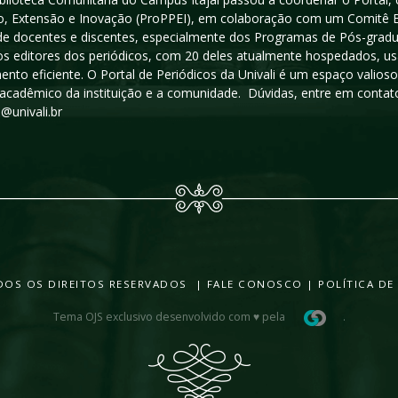
, Extensão e Inovação (ProPPEI), em colaboração com um Comitê Edit
a de docentes e discentes, especialmente dos Programas de Pós-gradua
os editores dos periódicos, com 20 deles atualmente hospedados, u
ento eficiente. O Portal de Periódicos da Univali é um espaço vali
acadêmico da instituição e a comunidade. Dúvidas, entre em contato
s@univali.br
TODOS OS DIREITOS RESERVADOS |
FALE CONOSCO
|
POLÍTICA DE
Tema OJS exclusivo desenvolvido com ♥ pela
.