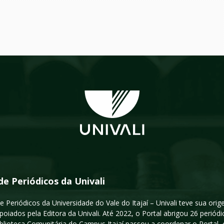
de Periódicos da Univali
e Periódicos da Universidade do Vale do Itajaí – Univali teve sua or
poiados pela Editora da Univali. Até 2022, o Portal abrigou 26 periódi
iblioteca Comunitária do Campus Itajaí passou a coordenar o Portal,