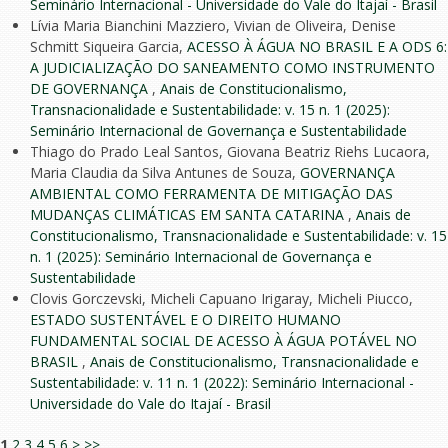
Seminário Internacional - Universidade do Vale do Itajaí - Brasil
Lívia Maria Bianchini Mazziero, Vivian de Oliveira, Denise
Schmitt Siqueira Garcia,
ACESSO À ÁGUA NO BRASIL E A ODS 6:
A JUDICIALIZAÇÃO DO SANEAMENTO COMO INSTRUMENTO
DE GOVERNANÇA
,
Anais de Constitucionalismo,
Transnacionalidade e Sustentabilidade: v. 15 n. 1 (2025):
Seminário Internacional de Governança e Sustentabilidade
Thiago do Prado Leal Santos, Giovana Beatriz Riehs Lucaora,
Maria Claudia da Silva Antunes de Souza,
GOVERNANÇA
AMBIENTAL COMO FERRAMENTA DE MITIGAÇÃO DAS
MUDANÇAS CLIMÁTICAS EM SANTA CATARINA
,
Anais de
Constitucionalismo, Transnacionalidade e Sustentabilidade: v. 15
n. 1 (2025): Seminário Internacional de Governança e
Sustentabilidade
Clovis Gorczevski, Micheli Capuano Irigaray, Micheli Piucco,
ESTADO SUSTENTÁVEL E O DIREITO HUMANO
FUNDAMENTAL SOCIAL DE ACESSO À ÁGUA POTÁVEL NO
BRASIL
,
Anais de Constitucionalismo, Transnacionalidade e
Sustentabilidade: v. 11 n. 1 (2022): Seminário Internacional -
Universidade do Vale do Itajaí - Brasil
1
2
3
4
5
6
>
>>