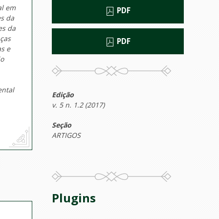
al em
PDF
es da
es da
nças
PDF
s e
io
,
ental
Edição
v. 5 n. 1.2 (2017)
Seção
ARTIGOS
Plugins