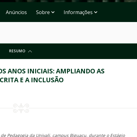
Anúncios
Sobre
Informações
RESUMO
OS ANOS INICIAIS: AMPLIANDO AS
RITA E A INCLUSÃO
o de Pedagogia da Univali, campus Biguaçu, durante o Estágio