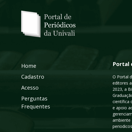
Portal 
Home
Cadastro
O Portal d
editores a
Acesso
2023, a B
Graduação
Perguntas
científic
Frequentes
e apoio a
gerenciam
ambiente 
periodico