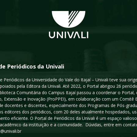
de Periódicos da Univali
e Periódicos da Universidade do Vale do Itajaí – Univali teve sua or
poiados pela Editora da Univali. Até 2022, o Portal abrigou 26 periódi
iblioteca Comunitária do Campus Itajaí passou a coordenar o Portal,
, Extensão e Inovação (ProPPEI), em colaboração com um Comitê Edit
a de docentes e discentes, especialmente dos Programas de Pós-gradua
os editores dos periódicos, com 20 deles atualmente hospedados, u
ento eficiente. O Portal de Periódicos da Univali é um espaço vali
acadêmico da instituição e a comunidade. Dúvidas, entre em contato
s@univali.br