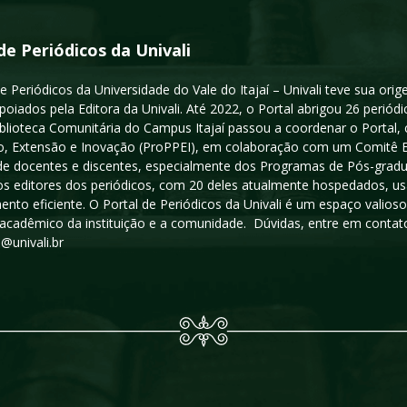
de Periódicos da Univali
e Periódicos da Universidade do Vale do Itajaí – Univali teve sua or
poiados pela Editora da Univali. Até 2022, o Portal abrigou 26 periódi
iblioteca Comunitária do Campus Itajaí passou a coordenar o Portal,
, Extensão e Inovação (ProPPEI), em colaboração com um Comitê Edit
a de docentes e discentes, especialmente dos Programas de Pós-gradua
os editores dos periódicos, com 20 deles atualmente hospedados, u
ento eficiente. O Portal de Periódicos da Univali é um espaço vali
acadêmico da instituição e a comunidade. Dúvidas, entre em contato
s@univali.br