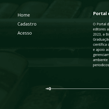
Portal 
Home
Cadastro
O Portal d
editores a
Acesso
2023, a B
Graduação
científic
e apoio a
gerenciam
ambiente 
periodico