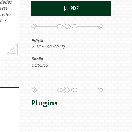
idades
este.
PDF
 redes
é a
Edição
v. 16 n. 02 (2017)
Seção
DOSSIÊS
Plugins