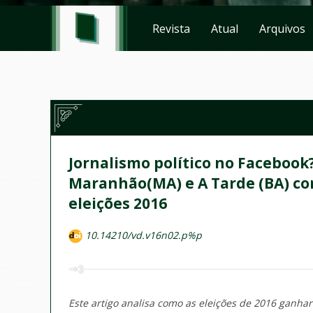
Revista
Atual
Arquivos
Jornalismo político no Facebook
Maranhão(MA) e A Tarde (BA) co
eleições 2016
10.14210/vd.v16n02.p%p
Este artigo analisa como as eleições de 2016 ganhara