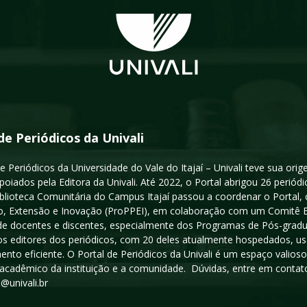
de Periódicos da Univali
e Periódicos da Universidade do Vale do Itajaí – Univali teve sua or
poiados pela Editora da Univali. Até 2022, o Portal abrigou 26 periódi
iblioteca Comunitária do Campus Itajaí passou a coordenar o Portal,
, Extensão e Inovação (ProPPEI), em colaboração com um Comitê Edit
a de docentes e discentes, especialmente dos Programas de Pós-gradua
os editores dos periódicos, com 20 deles atualmente hospedados, u
ento eficiente. O Portal de Periódicos da Univali é um espaço vali
acadêmico da instituição e a comunidade. Dúvidas, entre em contato
s@univali.br