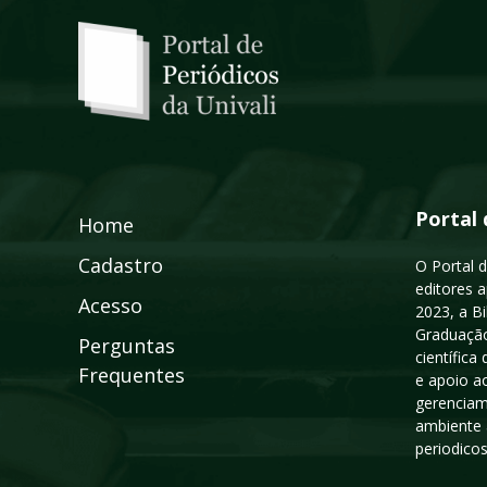
Portal 
Home
Cadastro
O Portal d
editores a
Acesso
2023, a B
Graduação
Perguntas
científic
Frequentes
e apoio a
gerenciam
ambiente 
periodico