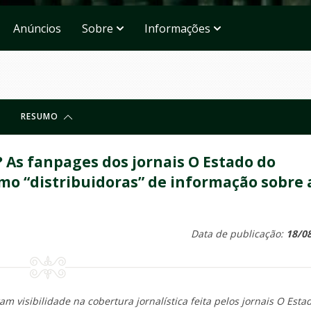
Anúncios
Sobre
Informações
RESUMO
? As fanpages dos jornais O Estado do
mo “distribuidoras” de informação sobre 
Data de publicação:
18/0
m visibilidade na cobertura jornalística feita pelos jornais
O Esta