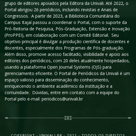
grupo de editores apoiados pela Editora da Univali. Até 2022, o
Portal abrigou 26 periódicos, incluindo revistas e Anais de
Congressos. A partir de 2023, a Biblioteca Comunitária do
Campus Itajaí passou a coordenar o Portal, com o suporte da
Pró-Reitoria de Pesquisa, Pós-Graduação, Extensão e Inovação
(ProPPEI), em colaboração com um Comitê Editorial. Seu
objetivo principal é divulgar a produção científica de docentes e
discentes, especialmente dos Programas de Pós-graduação.
Além disso, promove acesso facilitado, visibilidade e apoio aos
editores dos periódicos, com 20 deles atualmente hospedados,
usando a plataforma Open Journal Systems (OJS) para
gerenciamento eficiente. O Portal de Periódicos da Univali é um
espaço valioso para disseminação do conhecimento,
enriquecendo o ambiente acadêmico da instituição e a
comunidade. Dúvidas, entre em contato com a equipe do
Portal pelo e-mail: periodicos@univali.br
COPYRIGHT - UNIVALI.BR - 2021 - TODOS OS DIREITOS