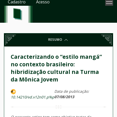
Cadastro
Acesso
RESUMO
Caracterizando o “estilo mangá”
no contexto brasileiro:
hibridização cultural na Turma
da Mônica Jovem
Data de publicação:
07/08/2013
10.14210/vd.v12n01.p%p
O presente artigo tem como objetivo tratar da