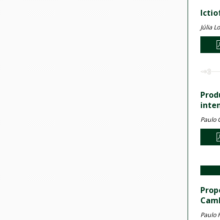
Icti
Júlia 
Prod
inte
Paulo G
Prop
Cambo
Paulo 