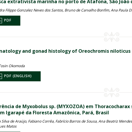
sca extrativista marinha no porto de Atafona, São João d
dra Filippo Gonzalez Neves dos Santos, Bruno de Carvalho Bonfim, Ana Paula D
PDF
atology and gonad histology of Oreochromis niloticus 
l
 Tosin Okomoda
PDF (ENGLISH)
rência de Myxobolus sp. (MYXOZOA) em Thoracocharax s
m Igarapé da Floresta Amazônica, Pará, Brasil
 Silva de Araújo, Fabiano Corrêa, Fabrício Barros de Sousa, Ana Beatriz Mende
ues Matos