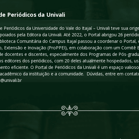
de Periódicos da Univali
e Periódicos da Universidade do Vale do Itajaí – Univali teve sua or
poiados pela Editora da Univali. Até 2022, o Portal abrigou 26 periódi
iblioteca Comunitária do Campus Itajaí passou a coordenar o Portal,
, Extensão e Inovação (ProPPEI), em colaboração com um Comitê Edit
a de docentes e discentes, especialmente dos Programas de Pós-gradua
os editores dos periódicos, com 20 deles atualmente hospedados, u
ento eficiente. O Portal de Periódicos da Univali é um espaço vali
acadêmico da instituição e a comunidade. Dúvidas, entre em contato
s@univali.br