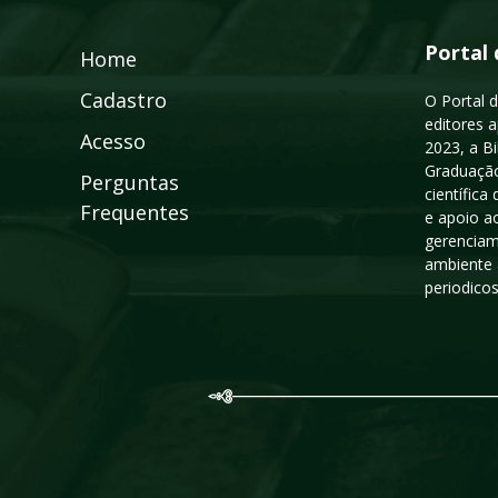
Portal 
Home
Cadastro
O Portal d
editores a
Acesso
2023, a B
Graduação
Perguntas
científic
Frequentes
e apoio a
gerenciam
ambiente 
periodico