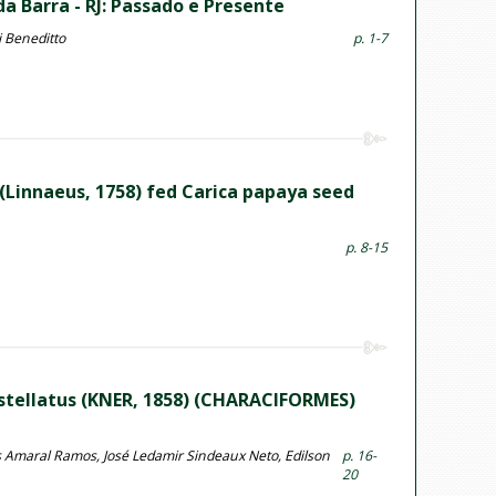
a Barra - RJ: Passado e Presente
i Beneditto
p. 1-7
(Linnaeus, 1758) fed Carica papaya seed
p. 8-15
tellatus (KNER, 1858) (CHARACIFORMES)
s Amaral Ramos, José Ledamir Sindeaux Neto, Edilson
p. 16-
20