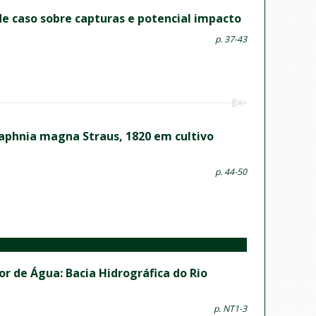
 de caso sobre capturas e potencial impacto
p. 37-43
Daphnia magna Straus, 1820 em cultivo
p. 44-50
r de Água: Bacia Hidrográfica do Rio
p. NT1-3