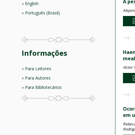
A pe
English
Alejan
Português (Brasil)
Informações
Haem
mea
Victor
Para Leitores
Para Autores
Para Bibliotecários
Ocor
em u
Rebeca
Rodrig