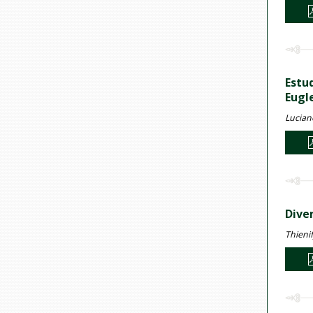
Estu
Eugl
Luciano
Dive
Thieni