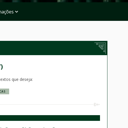
mações
7)
textos que deseja:
CAS