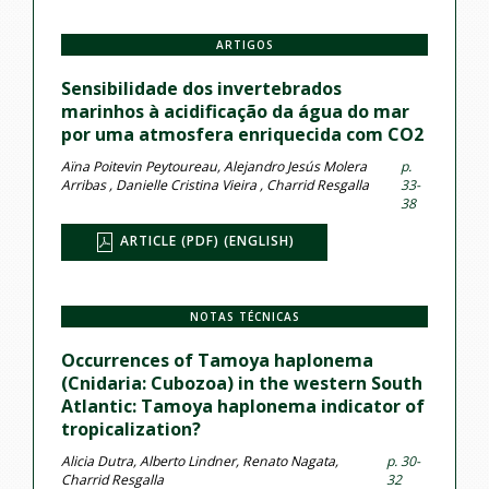
ARTIGOS
Sensibilidade dos invertebrados
marinhos à acidificação da água do mar
por uma atmosfera enriquecida com CO2
Aïna Poitevin Peytoureau, Alejandro Jesús Molera
p.
Arribas , Danielle Cristina Vieira , Charrid Resgalla
33-
38
ARTICLE (PDF) (ENGLISH)
NOTAS TÉCNICAS
Occurrences of Tamoya haplonema
(Cnidaria: Cubozoa) in the western South
Atlantic: Tamoya haplonema indicator of
tropicalization?
Alicia Dutra, Alberto Lindner, Renato Nagata,
p. 30-
Charrid Resgalla
32