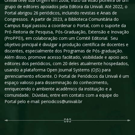
Univali teve sua origem em 2008, fruto da visão pioneira de um
grupo de editores apoiados pela Editora da Univali. Até 2022, o
Portal abrigou 26 periódicos, incluindo revistas e Anais de
Congressos. A partir de 2023, a Biblioteca Comunitária do
Campus Itajaí passou a coordenar o Portal, com o suporte da
Pró-Reitoria de Pesquisa, Pós-Graduação, Extensão e Inovação
(ProPPEI), em colaboração com um Comitê Editorial. Seu
objetivo principal é divulgar a produção científica de docentes e
discentes, especialmente dos Programas de Pós-graduação.
Além disso, promove acesso facilitado, visibilidade e apoio aos
editores dos periódicos, com 20 deles atualmente hospedados,
usando a plataforma Open Journal Systems (OJS) para
gerenciamento eficiente. O Portal de Periódicos da Univali é um
espaço valioso para disseminação do conhecimento,
enriquecendo o ambiente acadêmico da instituição e a
comunidade. Dúvidas, entre em contato com a equipe do
Portal pelo e-mail: periodicos@univali.br