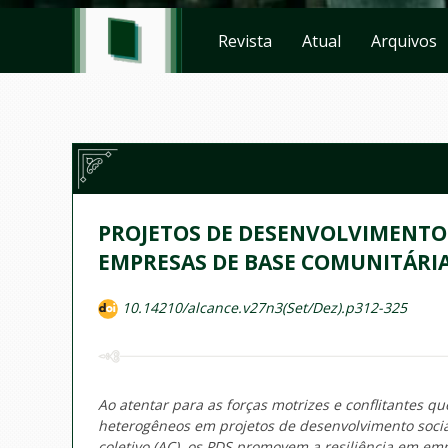
Revista
Atual
Arquivos
PROJETOS DE DESENVOLVIMENTO 
EMPRESAS DE BASE COMUNITÁRIA
10.14210/alcance.v27n3(Set/Dez).p312-325
Ao atentar para as forças motrizes e conflitantes 
heterogêneos em projetos de desenvolvimento socia
coletivo (AC), os PDS promovem a resiliência em em