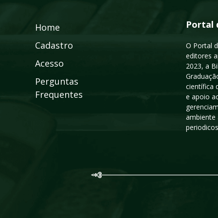
Portal 
Home
Cadastro
O Portal d
editores a
Acesso
2023, a B
Graduação
Perguntas
científic
Frequentes
e apoio a
gerenciam
ambiente 
periodico