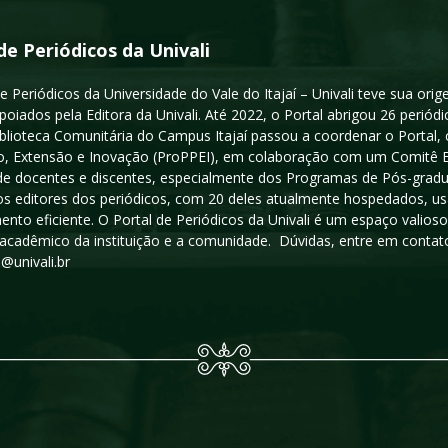
de Periódicos da Univali
e Periódicos da Universidade do Vale do Itajaí – Univali teve sua or
poiados pela Editora da Univali. Até 2022, o Portal abrigou 26 periódi
iblioteca Comunitária do Campus Itajaí passou a coordenar o Portal,
, Extensão e Inovação (ProPPEI), em colaboração com um Comitê Edit
a de docentes e discentes, especialmente dos Programas de Pós-gradua
os editores dos periódicos, com 20 deles atualmente hospedados, u
ento eficiente. O Portal de Periódicos da Univali é um espaço vali
acadêmico da instituição e a comunidade. Dúvidas, entre em contato
s@univali.br