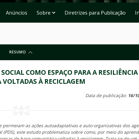
Anúncios
Sobre
Diretrizes para Publicação
I
RESUMO
SOCIAL COMO ESPAÇO PARA A RESILIÊNCIA
 VOLTADAS À RECICLAGEM
Data de publicação:
16/1
que permeiam as ações autoadaptativas e auto-organizativas dos ag
l (PDS), este estudo problematiza sobre como, por meio do apren
presas de base comunitária voltadas à reciclagem. Trata-se de um