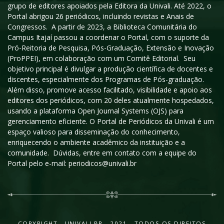
grupo de editores apoiados pela Editora da Univali. Até 2022, o
Portal abrigou 26 periódicos, incluindo revistas e Anais de
Congressos. A partir de 2023, a Biblioteca Comunitária do
Campus Itajaí passou a coordenar o Portal, com o suporte da
Pró-Reitoria de Pesquisa, Pós-Graduação, Extensão e Inovação
(ProPPEI), em colaboração com um Comitê Editorial. Seu
objetivo principal é divulgar a produção científica de docentes e
discentes, especialmente dos Programas de Pós-graduação.
Além disso, promove acesso facilitado, visibilidade e apoio aos
editores dos periódicos, com 20 deles atualmente hospedados,
usando a plataforma Open Journal Systems (OJS) para
gerenciamento eficiente. O Portal de Periódicos da Univali é um
espaço valioso para disseminação do conhecimento,
enriquecendo o ambiente acadêmico da instituição e a
comunidade. Dúvidas, entre em contato com a equipe do
Portal pelo e-mail: periodicos@univali.br
COPYRIGHT - UNIVALI.BR - 2021 - TODOS OS DIREITOS