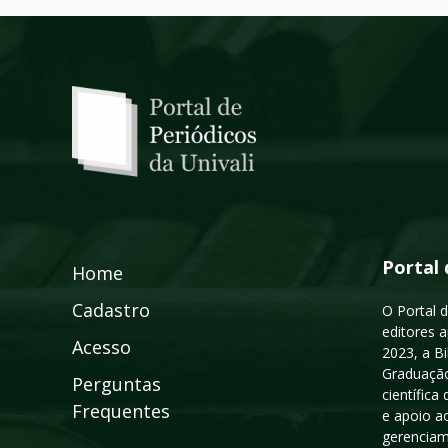
Portal 
Home
Cadastro
O Portal d
editores a
Acesso
2023, a B
Graduação
Perguntas
científic
Frequentes
e apoio a
gerenciam