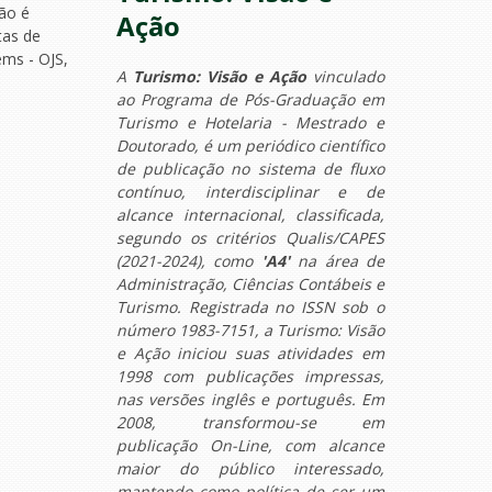
ção é
Ação
tas de
ems - OJS,
A
Turismo: Visão e Ação
vinculado
ao Programa de Pós-Graduação em
Turismo e Hotelaria - Mestrado e
Doutorado, é um periódico científico
de publicação no sistema de fluxo
contínuo, interdisciplinar e de
alcance internacional, classificada,
segundo os critérios Qualis/CAPES
(2021-2024), como
'A4'
na área de
Administração, Ciências Contábeis e
Turismo. Registrada no ISSN sob o
número 1983-7151, a Turismo: Visão
e Ação iniciou suas atividades em
1998 com publicações impressas,
nas versões inglês e português. Em
2008, transformou-se em
publicação On-Line, com alcance
maior do público interessado,
mantendo como política de ser um