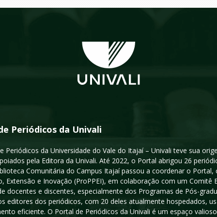
de Periódicos da Univali
e Periódicos da Universidade do Vale do Itajaí – Univali teve sua or
poiados pela Editora da Univali. Até 2022, o Portal abrigou 26 periódi
iblioteca Comunitária do Campus Itajaí passou a coordenar o Portal,
, Extensão e Inovação (ProPPEI), em colaboração com um Comitê Edit
a de docentes e discentes, especialmente dos Programas de Pós-gradua
os editores dos periódicos, com 20 deles atualmente hospedados, u
ento eficiente. O Portal de Periódicos da Univali é um espaço vali