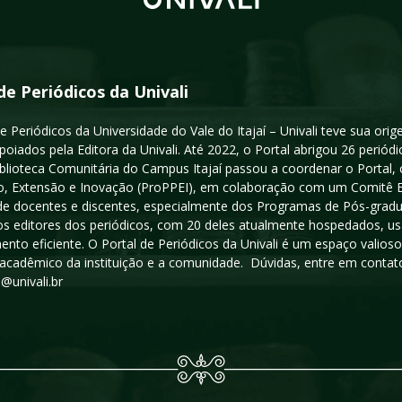
de Periódicos da Univali
e Periódicos da Universidade do Vale do Itajaí – Univali teve sua or
poiados pela Editora da Univali. Até 2022, o Portal abrigou 26 periódi
iblioteca Comunitária do Campus Itajaí passou a coordenar o Portal,
, Extensão e Inovação (ProPPEI), em colaboração com um Comitê Edit
a de docentes e discentes, especialmente dos Programas de Pós-gradua
os editores dos periódicos, com 20 deles atualmente hospedados, u
ento eficiente. O Portal de Periódicos da Univali é um espaço vali
acadêmico da instituição e a comunidade. Dúvidas, entre em contato
s@univali.br