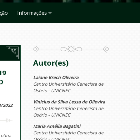
ação
Informações
Autor(es)
19
Laiane Krech Oliveira
O
Centro Universitário Cenecista de
Osório - UNICNEC
Vinícius da Silva Lessa de Olievira
8/2022
Centro Universitário Cenecista de
Osório - UNICNEC
Maria Amélia Bagatini
Centro Universitário Cenecista de
rotina
Osório - UNICNEC