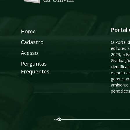
Portal 
Home
Cadastro
O Portal d
editores a
Acesso
2023, a B
Graduação
Perguntas
científic
Frequentes
e apoio a
gerenciam
ambiente 
periodico