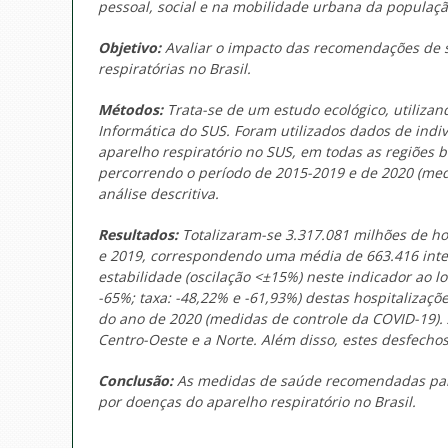
pessoal, social e na mobilidade urbana da populaçã
Objetivo:
Avaliar o impacto das recomendações de s
respiratórias no Brasil.
Métodos:
Trata-se de um estudo ecológico, utiliz
Informática do SUS. Foram utilizados dados de indi
aparelho respiratório no SUS, em todas as regiões b
percorrendo o período de 2015-2019 e de 2020 (medid
análise descritiva.
Resultados:
Totalizaram-se
3.317.081 milhões de ho
e 2019, correspondendo uma média de 663.416 inter
estabilidade (oscilação <±15%) neste indicador ao 
-65%; taxa: -48,22% e -61,93%) destas hospitalizaç
do ano de 2020 (medidas de controle da COVID-19).
Centro-Oeste e a Norte. Além disso, estes desfecho
Conclusão:
As medidas de saúde recomendadas para
por doenças do aparelho respiratório no Brasil.