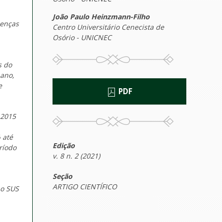
João Paulo Heinzmann-Filho
oenças
Centro Universitário Cenecista de
Osório - UNICNEC
s do
 ano,
e
PDF
 2015
 até
Edição
ríodo
v. 8 n. 2 (2021)
Seção
ARTIGO CIENTÍFICO
no SUS