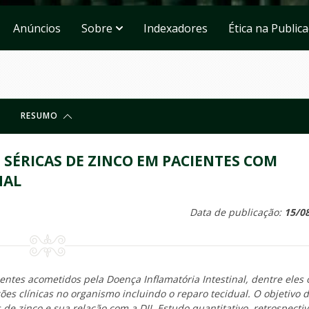
Anúncios
Sobre
Indexadores
Ética na Public
RESUMO
SÉRICAS DE ZINCO EM PACIENTES COM
NAL
Data de publicação:
15/0
entes acometidos pela Doença Inflamatória Intestinal, dentre eles 
ões clínicas no organismo incluindo o reparo tecidual. O objetivo 
 de zinco e sua relação com a DII. Estudo quantitativo, retrospectiv