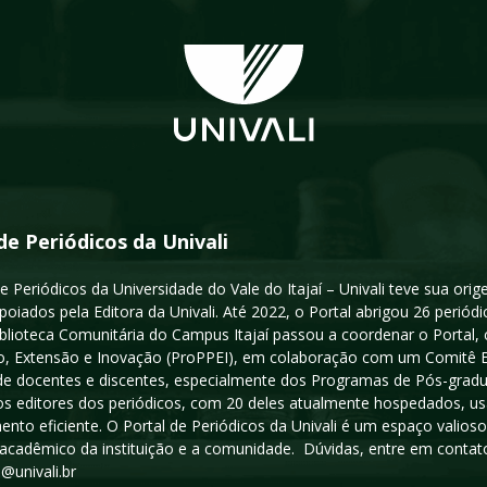
de Periódicos da Univali
e Periódicos da Universidade do Vale do Itajaí – Univali teve sua or
poiados pela Editora da Univali. Até 2022, o Portal abrigou 26 periódi
iblioteca Comunitária do Campus Itajaí passou a coordenar o Portal,
, Extensão e Inovação (ProPPEI), em colaboração com um Comitê Edit
a de docentes e discentes, especialmente dos Programas de Pós-gradua
os editores dos periódicos, com 20 deles atualmente hospedados, u
ento eficiente. O Portal de Periódicos da Univali é um espaço vali
acadêmico da instituição e a comunidade. Dúvidas, entre em contato
s@univali.br