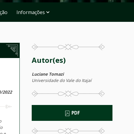
ação
Informações
Autor(es)
Luciane Tomazi
Universidade do Vale do Itajaí
8/2022
PDF
o
do
o e