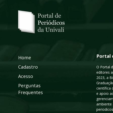
Portal 
Home
Cadastro
O Portal d
editores a
Acesso
2023, a B
Graduação
Perguntas
científic
Frequentes
e apoio a
gerenciam
ambiente 
periodico