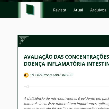
Revista
Atual
Arquivos
AVALIAÇÃO DAS CONCENTRAÇÕES 
DOENÇA INFLAMATÓRIA INTESTI
10.14210/rbts.v8n2.p65-72
A deficiência de micronutrientes é evidente em paci
mineral zinco. Este mineral tem importantes aplicaç
presente estudo foi avaliar as concentrações séricas