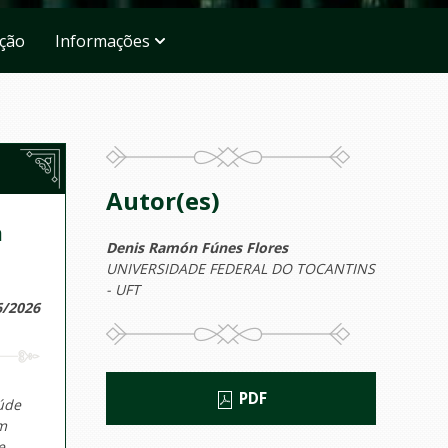
ação
Informações
Autor(es)
a
Denis Ramón Fúnes Flores
UNIVERSIDADE FEDERAL DO TOCANTINS
- UFT
6/2026
PDF
aúde
em
e