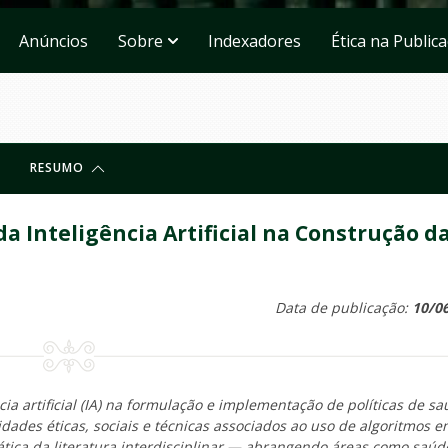
Anúncios
Sobre
Indexadores
Ética na Public
RESUMO
da Inteligência Artificial na Construção d
Data de publicação:
10/0
ncia artificial (IA) na formulação e implementação de políticas de s
idades éticas, sociais e técnicas associados ao uso de algoritmos 
mática da literatura interdisciplinar — abrangendo áreas como saúd