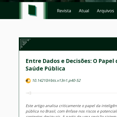
Revista
Atual
Arquivos
Entre Dados e Decisões: O Papel 
Saúde Pública
10.14210/rbts.v13n1.p40-52
Este artigo analisa criticamente o papel da inteligê
pública no Brasil, com ênfase nos riscos e potencial
contextos desiguais. A partir de uma revisão siste