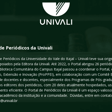
de Periódicos da Univali
e Periódicos da Universidade do Vale do Itajaí – Univali teve sua or
poiados pela Editora da Univali. Até 2022, o Portal abrigou 26 periódi
iblioteca Comunitária do Campus Itajaí passou a coordenar o Portal,
, Extensão e Inovação (ProPPEI), em colaboração com um Comitê Edit
a de docentes e discentes, especialmente dos Programas de Pós-gradua
os editores dos periódicos, com 20 deles atualmente hospedados, u
ento eficiente. O Portal de Periódicos da Univali é um espaço vali
acadêmico da instituição e a comunidade. Dúvidas, entre em contato
s@univali.br