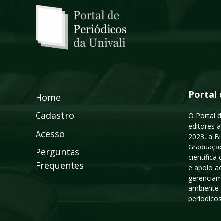
Portal 
Home
Cadastro
O Portal d
editores a
Acesso
2023, a B
Graduação
Perguntas
científic
Frequentes
e apoio a
gerenciam
ambiente 
periodico