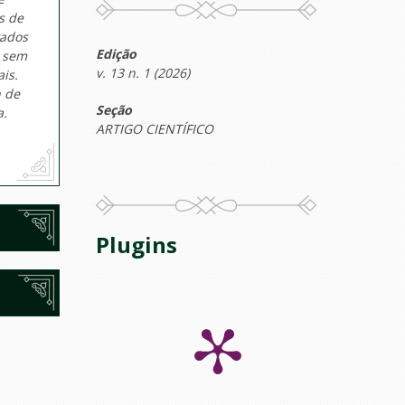
s de
tados
Edição
o sem
v. 13 n. 1 (2026)
is.
n de
Seção
a.
ARTIGO CIENTÍFICO
Plugins