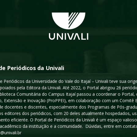
de Periódicos da Univali
e Periódicos da Universidade do Vale do Itajaí – Univali teve sua or
poiados pela Editora da Univali. Até 2022, o Portal abrigou 26 periódi
iblioteca Comunitária do Campus Itajaí passou a coordenar o Portal,
, Extensão e Inovação (ProPPEI), em colaboração com um Comitê Edit
a de docentes e discentes, especialmente dos Programas de Pós-gradua
os editores dos periódicos, com 20 deles atualmente hospedados, u
ento eficiente. O Portal de Periódicos da Univali é um espaço vali
acadêmico da instituição e a comunidade. Dúvidas, entre em contato
s@univali.br