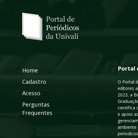
Portal 
Home
Cadastro
O Portal d
editores a
Acesso
2023, a B
Graduação
Perguntas
científic
Frequentes
e apoio a
gerenciam
ambiente 
periodico