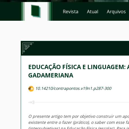
Revista
Atual
Arquivos
EDUCAÇÃO FÍSICA E LINGUAGEM
GADAMERIANA
10.14210/contrapontos.v19n1.p287-300
O presente artigo tem por objetivo construir um apo
existente entre o fazer (prático), o saber com esse fa
(intersubjetivas) na Educação Física (escolar). Para