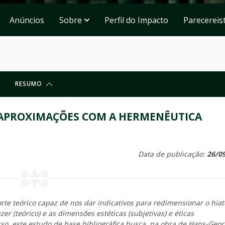
Anúncios
Sobre
Perfil do Impacto
Parecereis
RESUMO
: APROXIMAÇÕES COM A HERMENÊUTICA
Data de publicação:
26/0
rte teórico capaz de nos dar indicativos para redimensionar o hiat
zer (teórico) e as dimensões estéticas (subjetivas) e éticas
 isso, este estudo de base bibliográfica busca, na obra de Hans-Geor