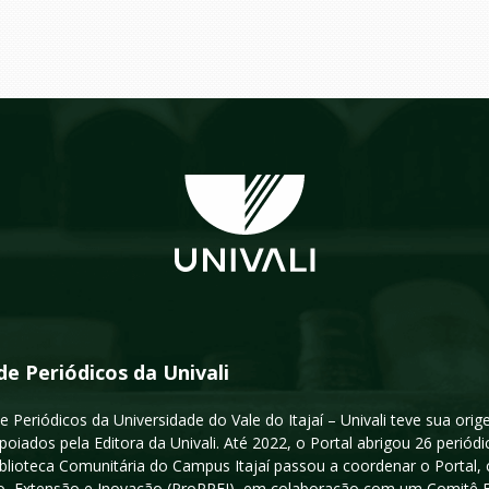
de Periódicos da Univali
e Periódicos da Universidade do Vale do Itajaí – Univali teve sua or
poiados pela Editora da Univali. Até 2022, o Portal abrigou 26 periódi
iblioteca Comunitária do Campus Itajaí passou a coordenar o Portal,
, Extensão e Inovação (ProPPEI), em colaboração com um Comitê Edit