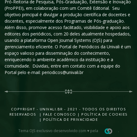
Pró-Reitoria de Pesquisa, Pós-Graduação, Extensão e Inovação
(ProPPEI), em colaboração com um Comitê Editorial. Seu
objetivo principal é divulgar a produção científica de docentes e
discentes, especialmente dos Programas de Pós-graduação.
Além disso, promove acesso facilitado, visibilidade e apoio aos
editores dos periódicos, com 20 deles atualmente hospedados,
usando a plataforma Open Journal Systems (OJS) para
gerenciamento eficiente. O Portal de Periódicos da Univali é um
espaço valioso para disseminação do conhecimento,
enriquecendo o ambiente acadêmico da instituição e a
comunidade. Dúvidas, entre em contato com a equipe do
Portal pelo e-mail: periodicos@univali.br
COPYRIGHT - UNIVALI.BR - 2021 - TODOS OS DIREITOS
RESERVADOS |
FALE CONOSCO
|
POLÍTICA DE COOKIES
|
POLÍTICA DE PRIVACIDADE
Tema OJS exclusivo desenvolvido com ♥ pela
.