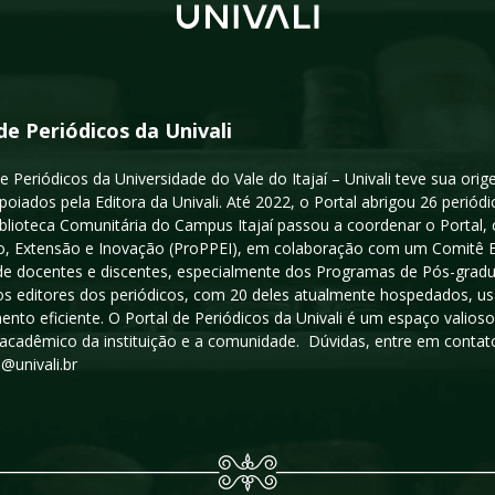
de Periódicos da Univali
e Periódicos da Universidade do Vale do Itajaí – Univali teve sua or
poiados pela Editora da Univali. Até 2022, o Portal abrigou 26 periódi
iblioteca Comunitária do Campus Itajaí passou a coordenar o Portal,
, Extensão e Inovação (ProPPEI), em colaboração com um Comitê Edit
a de docentes e discentes, especialmente dos Programas de Pós-gradua
os editores dos periódicos, com 20 deles atualmente hospedados, u
ento eficiente. O Portal de Periódicos da Univali é um espaço vali
acadêmico da instituição e a comunidade. Dúvidas, entre em contato
s@univali.br