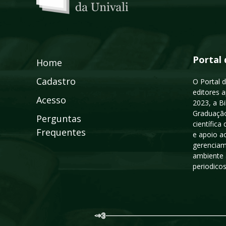
Portal 
Home
Cadastro
O Portal d
editores a
Acesso
2023, a B
Graduação
Perguntas
científic
Frequentes
e apoio a
gerenciam
ambiente 
periodico