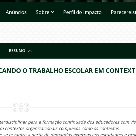
Anúncios
Sobre
Perfil do Impacto
Parecereis
RESUMO
FICANDO O TRABALHO ESCOLAR EM CONTEX
terdisciplinar para a formação continuada dos educadores com vis
em contextos organizacionais complexos como os contextos
 se organiza a partir de demandas externas aos estudantes e pro