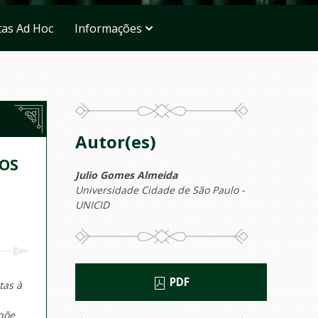
tas Ad Hoc
Informações
Autor(es)
TOS
Julio Gomes Almeida
Universidade Cidade de São Paulo -
UNICID
PDF
tas à
põe