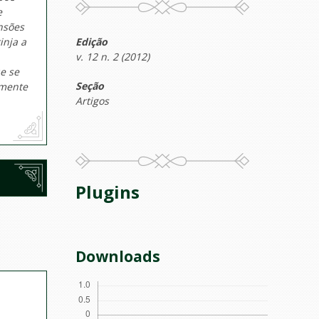
e
nsões
Edição
inja a
v. 12 n. 2 (2012)
e se
Seção
lmente
Artigos
Plugins
Downloads