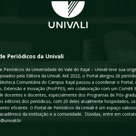
de Periódicos da Univali
e Periódicos da Universidade do Vale do Itajaí – Univali teve sua or
poiados pela Editora da Univali. Até 2022, o Portal abrigou 26 periódi
iblioteca Comunitária do Campus Itajaí passou a coordenar o Portal,
, Extensão e Inovação (ProPPEI), em colaboração com um Comitê Edit
a de docentes e discentes, especialmente dos Programas de Pós-gradua
os editores dos periódicos, com 20 deles atualmente hospedados, u
ento eficiente. O Portal de Periódicos da Univali é um espaço vali
acadêmico da instituição e a comunidade. Dúvidas, entre em contato
s@univali.br