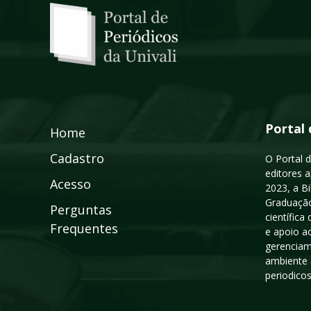
Portal 
Home
Cadastro
O Portal d
editores a
Acesso
2023, a B
Graduação
Perguntas
científic
Frequentes
e apoio a
gerenciam
ambiente 
periodico