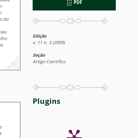
PDF
o
o
o do
stes
Edição
alho
v. 11 n. 3 (2009)
os
Seção
Artigo Científico
Plugins
e
e