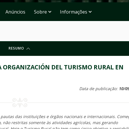
Anúncios
Sobre
Informações
RESUMO
A ORGANIZACIÓN DEL TURISMO RURAL EN
Data de publicação:
10/0
pautas das instituições e órgãos nacionais e internacionais. Come
, não restritas somente às atividades agrícolas, mas gerando
ural. Hoje o Turismo Rural não tem como único objetivo a rentabil