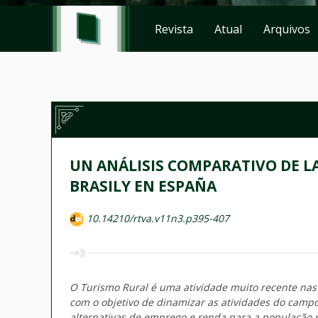
Revista
Atual
Arquivos
UN ANÁLISIS COMPARATIVO DE L
BRASILY EN ESPAÑA
10.14210/rtva.v11n3.p395-407
O Turismo Rural é uma atividade muito recente nas 
com o objetivo de dinamizar as atividades do campo
alternativas de emprego e renda para a população r