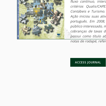
fluxo contínuo, inter
critérios Qualis/CA
Contábeis e Turismo.
Ação iniciou suas ati
português. Em 2008,
público interessado, 
cobranças de taxas d
possui como título ab
notas de rodapé, refer
ACCESS JOURNAL