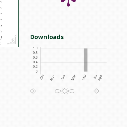
s
s
e
e
o
m
Downloads
)
,