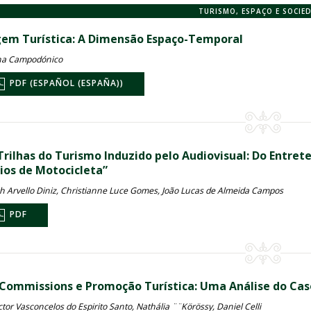
TURISMO, ESPAÇO E SOCIE
em Turística: A Dimensão Espaço-Temporal
na Campodónico
PDF (ESPAÑOL (ESPAÑA))
Trilhas do Turismo Induzido pelo Audiovisual: Do Entr
rios de Motocicleta”
 Arvello Diniz, Christianne Luce Gomes, João Lucas de Almeida Campos
PDF
 Commissions e Promoção Turística: Uma Análise do Cas
ctor Vasconcelos do Espirito Santo, Nathália ¨¨Körössy, Daniel Celli