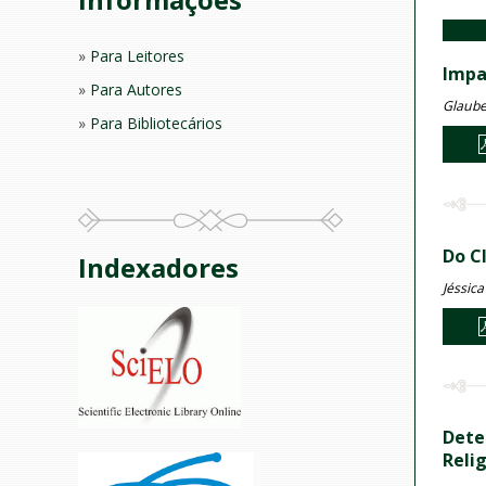
Para Leitores
Impa
Para Autores
Glaube
Para Bibliotecários
Do C
Indexadores
Jéssica
Dete
Reli