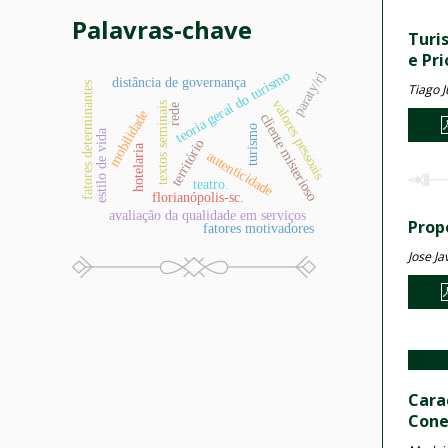
Palavras-chave
Turi
e Pr
teoria geral do turismo
paraty/rj
distância de governança
fatores determinantes
Tiago J
valores pessoais
textos seminais
rede
mobilidade
cliente misterioso
turismo
estilo de vida
território
hotelaria
autenticidade
teatro.
florianópolis-sc.
avaliação da qualidade em serviços
Prop
fatores motivadores
Jose Ja
Cara
Cone