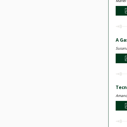
Marlei 
A Ga
Susana
Tecn
Amanda