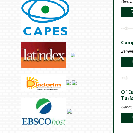
Gilmar
Comp
Zeneli
O “E
Turís
Gabrie