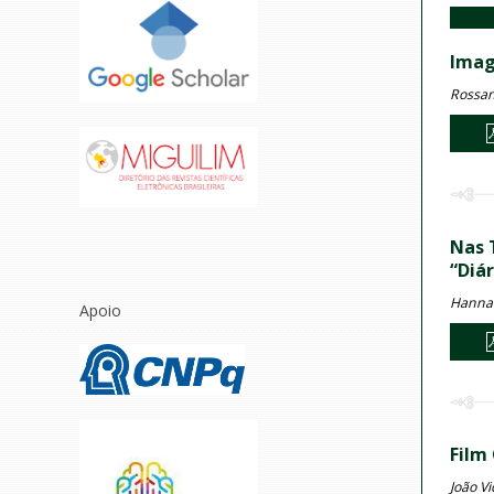
Imag
Rossa
Nas 
“Diá
Hannah
Apoio
Film
João Vi