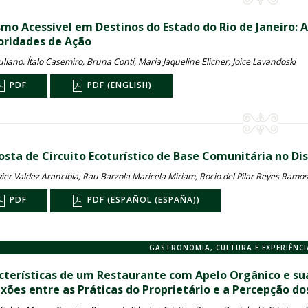
smo Acessível em Destinos do Estado do Rio de Janeiro: A
ioridades de Ação
uliano, Ítalo Casemiro, Bruna Conti, Maria Jaqueline Elicher, Joice Lavandoski
PDF
PDF (ENGLISH)
osta de Circuito Ecoturístico de Base Comunitária no Di
vier Valdez Arancibia, Rau Barzola Maricela Miriam, Rocio del Pilar Reyes Ramos
PDF
PDF (ESPAÑOL (ESPAÑA))
GASTRONOMIA, CULTURA E EXPERIÊNC
cterísticas de um Restaurante com Apelo Orgânico e suas
xões entre as Práticas do Proprietário e a Percepção d