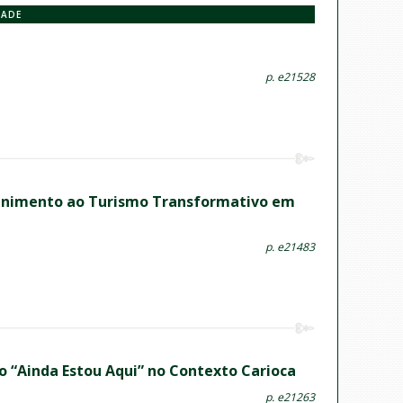
DADE
p. e21528
etenimento ao Turismo Transformativo em
p. e21483
o “Ainda Estou Aqui” no Contexto Carioca
p. e21263