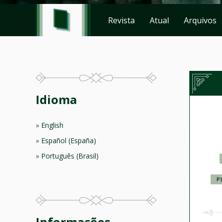
Revista
Atual
Arquivos
Idioma
English
Español (España)
Português (Brasil)
P
Informações