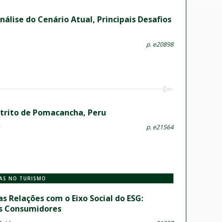
nálise do Cenário Atual, Principais Desafios
p. e20898
strito de Pomacancha, Peru
p. e21564
IAS NO TURISMO
 Relações com o Eixo Social do ESG:
os Consumidores