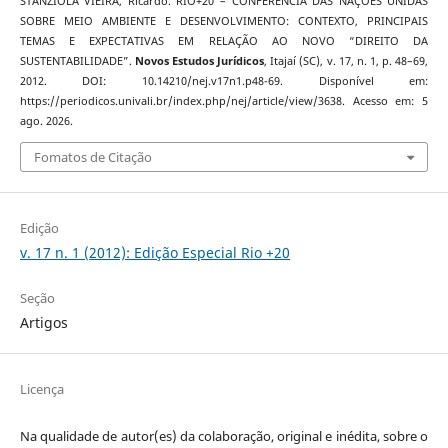
STANZIOLA VIEIRA, Ricardo. RIO+20 – CONFERÊNCIA DAS NAÇÕES UNIDAS
SOBRE MEIO AMBIENTE E DESENVOLVIMENTO: CONTEXTO, PRINCIPAIS
TEMAS E EXPECTATIVAS EM RELAÇÃO AO NOVO “DIREITO DA
SUSTENTABILIDADE”.
Novos Estudos Jurí­dicos
, Itajaí­ (SC), v. 17, n. 1, p. 48–69,
2012. DOI: 10.14210/nej.v17n1.p48-69. Disponível em:
https://periodicos.univali.br/index.php/nej/article/view/3638. Acesso em: 5
ago. 2026.
Fomatos de Citação
Edição
v. 17 n. 1 (2012): Edição Especial Rio +20
Seção
Artigos
Licença
Na qualidade de autor(es) da colaboração, original e inédita, sobre o