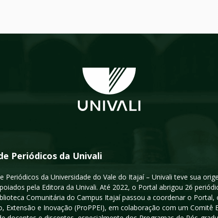
de Periódicos da Univali
e Periódicos da Universidade do Vale do Itajaí – Univali teve sua or
poiados pela Editora da Univali. Até 2022, o Portal abrigou 26 periódi
iblioteca Comunitária do Campus Itajaí passou a coordenar o Portal,
, Extensão e Inovação (ProPPEI), em colaboração com um Comitê Edit
a de docentes e discentes, especialmente dos Programas de Pós-gradua