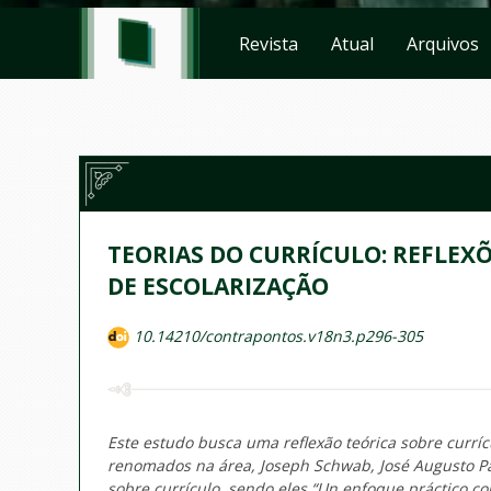
Revista
Atual
Arquivos
TEORIAS DO CURRÍCULO: REFLEX
DE ESCOLARIZAÇÃO
10.14210/contrapontos.v18n3.p296-305
Este estudo busca uma reflexão teórica sobre currí
renomados na área, Joseph Schwab, José Augusto Pa
sobre currículo, sendo eles
“Un enfoque práctico co