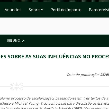
Anúncios
Sobre
Perfil do Impacto
Parecereis
RESUMO
ÕES SOBRE AS SUAS INFLUÊNCIAS NO PROCE
Data de publicação:
26/0
culo no processo de escolarização, baseando-se em três textos de a
checo e Michael Young. Traz como base para discussão os escrito
mo lenguaje para el currículum” de
Schwab
(
1992
)
;
“Curriculum stu