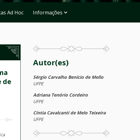
tas Ad Hoc
Informações
Autor(es)
uma
Sérgio Carvalho Benício de Mello
e de
UFPE
Adriana Tenório Cordeiro
UFPE
Cíntia Cavalcanti de Melo Teixeira
UFPE
ica