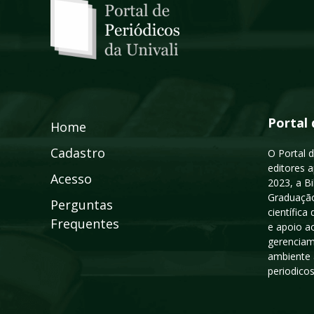
Portal 
Home
Cadastro
O Portal d
editores a
Acesso
2023, a B
Graduação
Perguntas
científic
Frequentes
e apoio a
gerenciam
ambiente 
periodico