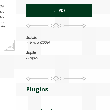
 de
PDF
 do
 do
s e
 da
Edição
v. 6 n. 3 (2006)
Seção
Artigos
Plugins