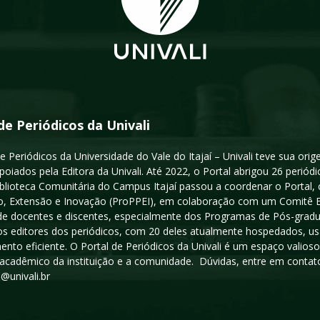
de Periódicos da Univali
e Periódicos da Universidade do Vale do Itajaí – Univali teve sua or
poiados pela Editora da Univali. Até 2022, o Portal abrigou 26 periódi
iblioteca Comunitária do Campus Itajaí passou a coordenar o Portal,
, Extensão e Inovação (ProPPEI), em colaboração com um Comitê Edit
a de docentes e discentes, especialmente dos Programas de Pós-gradua
os editores dos periódicos, com 20 deles atualmente hospedados, u
ento eficiente. O Portal de Periódicos da Univali é um espaço vali
acadêmico da instituição e a comunidade. Dúvidas, entre em contato
s@univali.br