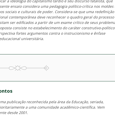
r a ideologia do capitalismo tardio e seu discurso fatalista, que
esente ensaio considera uma pedagogia político-crítica nos moldes
s sociais e culturais de poder. Considera-se que uma redefinição
ssional contemporânea deve reconhecer o quadro geral do processo
tam ser edificados a partir de um exame crítico de seus problema
oposta consiste no estabelecimento do caráter construtivo-político
rspectiva fortes argumentos contra o instrucionismo e ênfase
ducacional universitária.
ontos
 publicação reconhecida pela área da Educação, seriada,
prioritariamente a uma comunidade acadêmico-científica. Vem
ente desde 2001.