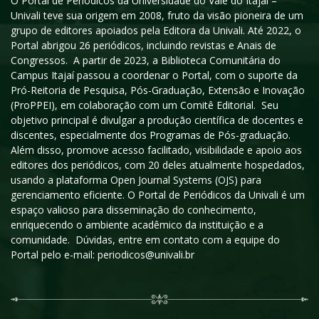
O Portal de Periódicos da Universidade do Vale do Itajaí –
Univali teve sua origem em 2008, fruto da visão pioneira de um
grupo de editores apoiados pela Editora da Univali. Até 2022, o
Portal abrigou 26 periódicos, incluindo revistas e Anais de
Congressos. A partir de 2023, a Biblioteca Comunitária do
Campus Itajaí passou a coordenar o Portal, com o suporte da
Pró-Reitoria de Pesquisa, Pós-Graduação, Extensão e Inovação
(ProPPEI), em colaboração com um Comitê Editorial. Seu
objetivo principal é divulgar a produção científica de docentes e
discentes, especialmente dos Programas de Pós-graduação.
Além disso, promove acesso facilitado, visibilidade e apoio aos
editores dos periódicos, com 20 deles atualmente hospedados,
usando a plataforma Open Journal Systems (OJS) para
gerenciamento eficiente. O Portal de Periódicos da Univali é um
espaço valioso para disseminação do conhecimento,
enriquecendo o ambiente acadêmico da instituição e a
comunidade. Dúvidas, entre em contato com a equipe do
Portal pelo e-mail: periodicos@univali.br