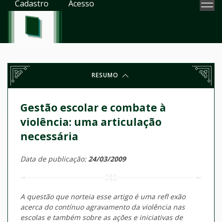
Cadastro
Acesso
RESUMO
Gestão escolar e combate à
violência: uma articulação
necessária
Data de publicação:
24/03/2009
A questão que norteia esse artigo é uma refl exão
acerca do contínuo agravamento da violência nas
escolas e também sobre as ações e iniciativas de