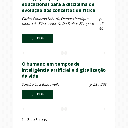
educacional para a disciplina de
evolução dos conceitos de física
Carlos Eduardo Laburú, Osmar Henrique
p.
Moura da Silva , Andréia De Freitas Zômpero
47-
60
PDF
O humano em tempos de
inteligência artificial e digitalização
da vida
Sandro Luiz Bazzanella
p. 284-295
PDF
1 a 3 de 3 itens