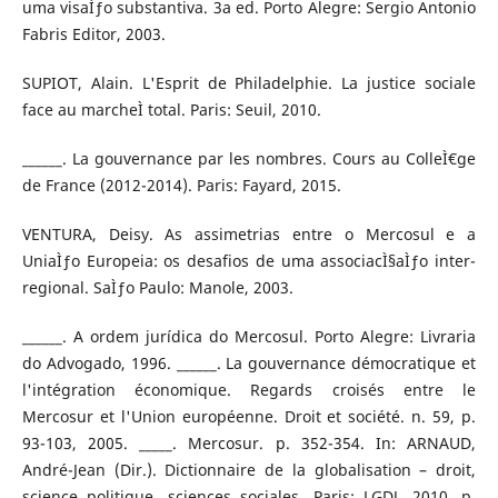
uma visaÌƒo substantiva. 3a ed. Porto Alegre: Sergio Antonio
Fabris Editor, 2003.
SUPIOT, Alain. L'Esprit de Philadelphie. La justice sociale
face au marcheÌ total. Paris: Seuil, 2010.
______. La gouvernance par les nombres. Cours au ColleÌ€ge
de France (2012-2014). Paris: Fayard, 2015.
VENTURA, Deisy. As assimetrias entre o Mercosul e a
UniaÌƒo Europeia: os desafios de uma associacÌ§aÌƒo inter-
regional. SaÌƒo Paulo: Manole, 2003.
______. A ordem jurídica do Mercosul. Porto Alegre: Livraria
do Advogado, 1996. ______. La gouvernance démocratique et
l'intégration économique. Regards croisés entre le
Mercosur et l'Union européenne. Droit et société. n. 59, p.
93-103, 2005. _____. Mercosur. p. 352-354. In: ARNAUD,
André-Jean (Dir.). Dictionnaire de la globalisation – droit,
science politique, sciences sociales. Paris: LGDJ, 2010. p.