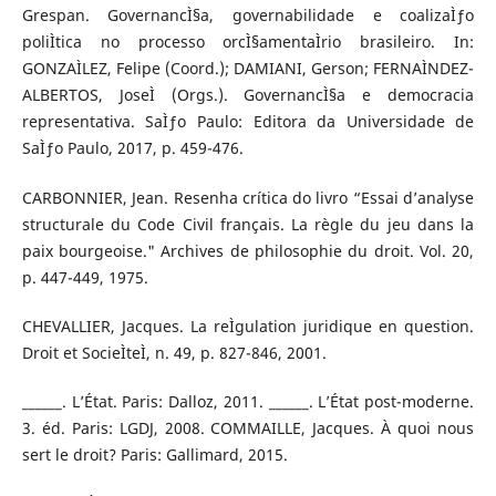
Grespan. GovernancÌ§a, governabilidade e coalizaÌƒo
poliÌtica no processo orcÌ§amentaÌrio brasileiro. In:
GONZAÌLEZ, Felipe (Coord.); DAMIANI, Gerson; FERNAÌNDEZ-
ALBERTOS, JoseÌ (Orgs.). GovernancÌ§a e democracia
representativa. SaÌƒo Paulo: Editora da Universidade de
SaÌƒo Paulo, 2017, p. 459-476.
CARBONNIER, Jean. Resenha crítica do livro “Essai d’analyse
structurale du Code Civil français. La règle du jeu dans la
paix bourgeoise." Archives de philosophie du droit. Vol. 20,
p. 447-449, 1975.
CHEVALLIER, Jacques. La reÌgulation juridique en question.
Droit et SocieÌteÌ, n. 49, p. 827-846, 2001.
______. L’État. Paris: Dalloz, 2011. ______. L’État post-moderne.
3. éd. Paris: LGDJ, 2008. COMMAILLE, Jacques. À quoi nous
sert le droit? Paris: Gallimard, 2015.