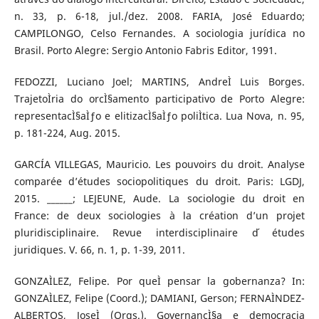
n. 33, p. 6-18, jul./dez. 2008. FARIA, José Eduardo;
CAMPILONGO, Celso Fernandes. A sociologia jurídica no
Brasil. Porto Alegre: Sergio Antonio Fabris Editor, 1991.
FEDOZZI, Luciano Joel; MARTINS, AndreÌ Luis Borges.
TrajetoÌria do orcÌ§amento participativo de Porto Alegre:
representacÌ§aÌƒo e elitizacÌ§aÌƒo poliÌtica. Lua Nova, n. 95,
p. 181-224, Aug. 2015.
GARCÍA VILLEGAS, Mauricio. Les pouvoirs du droit. Analyse
comparée d’études sociopolitiques du droit. Paris: LGDJ,
2015. ______; LEJEUNE, Aude. La sociologie du droit en
France: de deux sociologies à la création d’un projet
pluridisciplinaire. Revue interdisciplinaire d ́études
juridiques. V. 66, n. 1, p. 1-39, 2011.
GONZAÌLEZ, Felipe. Por queÌ pensar la gobernanza? In:
GONZAÌLEZ, Felipe (Coord.); DAMIANI, Gerson; FERNAÌNDEZ-
ALBERTOS, JoseÌ (Orgs.). GovernancÌ§a e democracia