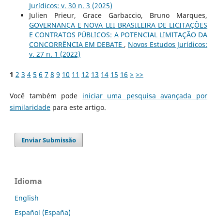
Jurí­dicos: v. 30 n. 3 (2025)
Julien Prieur, Grace Garbaccio, Bruno Marques,
GOVERNANÇA E NOVA LEI BRASILEIRA DE LICITAÇÕES
E CONTRATOS PÚBLICOS: A POTENCIAL LIMITAÇÃO DA
CONCORRÊNCIA EM DEBATE
,
Novos Estudos Jurí­dicos:
v. 27 n. 1 (2022)
1
2
3
4
5
6
7
8
9
10
11
12
13
14
15
16
>
>>
Você também pode
iniciar uma pesquisa avançada por
similaridade
para este artigo.
Enviar Submissão
Idioma
English
Español (España)