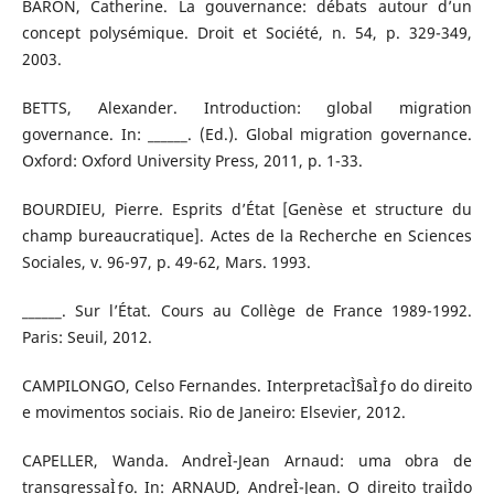
BARON, Catherine. La gouvernance: débats autour d’un
concept polysémique. Droit et Société, n. 54, p. 329-349,
2003.
BETTS, Alexander. Introduction: global migration
governance. In: ______. (Ed.). Global migration governance.
Oxford: Oxford University Press, 2011, p. 1-33.
BOURDIEU, Pierre. Esprits d’État [Genèse et structure du
champ bureaucratique]. Actes de la Recherche en Sciences
Sociales, v. 96-97, p. 49-62, Mars. 1993.
______. Sur l’État. Cours au Collège de France 1989-1992.
Paris: Seuil, 2012.
CAMPILONGO, Celso Fernandes. InterpretacÌ§aÌƒo do direito
e movimentos sociais. Rio de Janeiro: Elsevier, 2012.
CAPELLER, Wanda. AndreÌ-Jean Arnaud: uma obra de
transgressaÌƒo. In: ARNAUD, AndreÌ-Jean. O direito traiÌdo