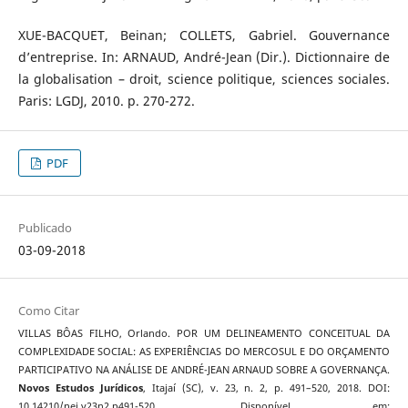
XUE-BACQUET, Beinan; COLLETS, Gabriel. Gouvernance
d’entreprise. In: ARNAUD, André-Jean (Dir.). Dictionnaire de
la globalisation – droit, science politique, sciences sociales.
Paris: LGDJ, 2010. p. 270-272.
PDF
Publicado
03-09-2018
Como Citar
VILLAS BÔAS FILHO, Orlando. POR UM DELINEAMENTO CONCEITUAL DA
COMPLEXIDADE SOCIAL: AS EXPERIÊNCIAS DO MERCOSUL E DO ORÇAMENTO
PARTICIPATIVO NA ANÁLISE DE ANDRÉ-JEAN ARNAUD SOBRE A GOVERNANÇA.
Novos Estudos Jurí­dicos
, Itajaí­ (SC), v. 23, n. 2, p. 491–520, 2018. DOI:
10.14210/nej.v23n2.p491-520. Disponível em: