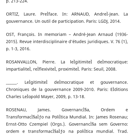
p. 213-224.
ORTIZ, Laure. PreÌface. In: ARNAUD, AndreÌ-Jean. La
gouvernance. Un outil de participation. Paris: LGDJ, 2014.
OST, François. In memoriam – André-Jean Arnaud (1936-
2015). Revue interdisciplinaire d’études juridiques. V. 76 (1),
p. 1-3, 2016.
ROSANVALLON, Pierre. La leÌgitimiteÌ deÌmocratique:
impartialiteÌ, reÌflexiviteÌ, proximiteÌ. Paris: Seuil, 2008.
______. LeÌgitimiteÌ deÌmocratique et gouvernance.
Chroniques de la gouvernance 2009-2010. Paris: EÌditions
Charles LeÌopold Mayer, 2009, p. 13-18.
ROSENAU, James. GovernancÌ§a, Ordem e
TransformacÌ§aÌƒo na PoliÌtica Mundial. In: James Rosenau;
Ernst-Otto Czempiel (Orgs.). GovernancÌ§a sem Governo:
ordem e transformacÌ§aÌƒo na poliÌtica mundial. Trad.