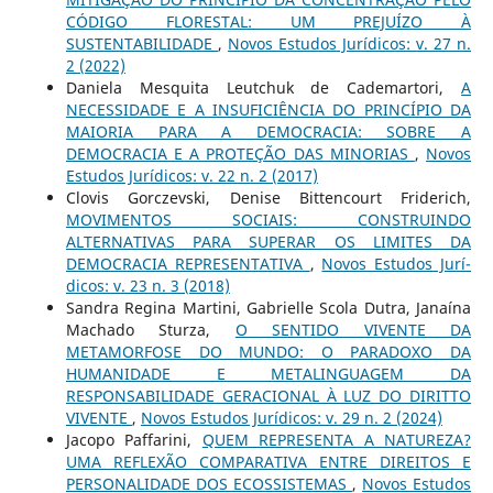
CÓDIGO FLORESTAL: UM PREJUÍZO À
SUSTENTABILIDADE
,
Novos Estudos Jurí­dicos: v. 27 n.
2 (2022)
Daniela Mesquita Leutchuk de Cademartori,
A
NECESSIDADE E A INSUFICIÊNCIA DO PRINCÍPIO DA
MAIORIA PARA A DEMOCRACIA: SOBRE A
DEMOCRACIA E A PROTEÇÃO DAS MINORIAS
,
Novos
Estudos Jurí­dicos: v. 22 n. 2 (2017)
Clovis Gorczevski, Denise Bittencourt Friderich,
MOVIMENTOS SOCIAIS: CONSTRUINDO
ALTERNATIVAS PARA SUPERAR OS LIMITES DA
DEMOCRACIA REPRESENTATIVA
,
Novos Estudos Jurí­
dicos: v. 23 n. 3 (2018)
Sandra Regina Martini, Gabrielle Scola Dutra, Janaína
Machado Sturza,
O SENTIDO VIVENTE DA
METAMORFOSE DO MUNDO: O PARADOXO DA
HUMANIDADE E METALINGUAGEM DA
RESPONSABILIDADE GERACIONAL À LUZ DO DIRITTO
VIVENTE
,
Novos Estudos Jurí­dicos: v. 29 n. 2 (2024)
Jacopo Paffarini,
QUEM REPRESENTA A NATUREZA?
UMA REFLEXÃO COMPARATIVA ENTRE DIREITOS E
PERSONALIDADE DOS ECOSSISTEMAS
,
Novos Estudos