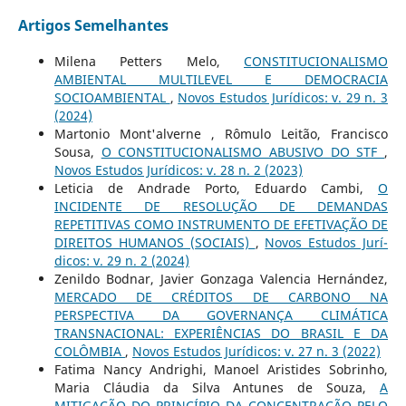
Artigos Semelhantes
Milena Petters Melo,
CONSTITUCIONALISMO
AMBIENTAL MULTILEVEL E DEMOCRACIA
SOCIOAMBIENTAL
,
Novos Estudos Jurí­dicos: v. 29 n. 3
(2024)
Martonio Mont'alverne , Rômulo Leitão, Francisco
Sousa,
O CONSTITUCIONALISMO ABUSIVO DO STF
,
Novos Estudos Jurí­dicos: v. 28 n. 2 (2023)
Leticia de Andrade Porto, Eduardo Cambi,
O
INCIDENTE DE RESOLUÇÃO DE DEMANDAS
REPETITIVAS COMO INSTRUMENTO DE EFETIVAÇÃO DE
DIREITOS HUMANOS (SOCIAIS)
,
Novos Estudos Jurí­
dicos: v. 29 n. 2 (2024)
Zenildo Bodnar, Javier Gonzaga Valencia Hernández,
MERCADO DE CRÉDITOS DE CARBONO NA
PERSPECTIVA DA GOVERNANÇA CLIMÁTICA
TRANSNACIONAL: EXPERIÊNCIAS DO BRASIL E DA
COLÔMBIA
,
Novos Estudos Jurí­dicos: v. 27 n. 3 (2022)
Fatima Nancy Andrighi, Manoel Aristides Sobrinho,
Maria Cláudia da Silva Antunes de Souza,
A
MITIGAÇÃO DO PRINCÍPIO DA CONCENTRAÇÃO PELO