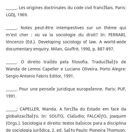
______. Les origines doctrinales du code civil francÌ§ais. Paris:
LGDJ, 1969.
______. Notes peut-être intempestives sur un thème qui
m’est cher : où va la sociologie du droit? In: FERRARI,
Vincenzo (Ed.). Developing sociology of law. A world-wide
documentary enquiry. Milan, Giuffrè, 1990, p. 887-897.
______. O direito traiÌdo pela filosofia. TraducÌ§aÌƒo de
Wanda de Lemos Capeller e Luciano Oliveira. Porto Alegre:
Sergio Antonio Fabris Editor, 1991.
______. Pour une penseÌe juridique europeÌenne. Paris: PUF,
1991.
______; CAPELLER, Wanda. A forcÌ§a do Estado em face da
globalizacÌ§aÌƒo. In: SOUTO, ClaÌudio; FALCAÌƒO, Joaquim
(Orgs.). Sociologia e direito: textos baÌsicos para a disciplina
de sociologia juriÌdica. 2. ed. SaÌƒo Paulo: Pioneira Thomson,