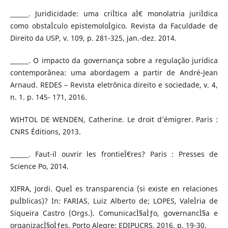
______. Juridicidade: uma criÌtica aÌ€ monolatria juriÌdica
como obstaÌculo epistemoloÌgico. Revista da Faculdade de
Direito da USP, v. 109, p. 281-325, jan.-dez. 2014.
______. O impacto da governança sobre a regulação jurídica
contemporânea: uma abordagem a partir de André-Jean
Arnaud. REDES – Revista eletrônica direito e sociedade, v. 4,
n. 1. p. 145- 171, 2016.
WIHTOL DE WENDEN, Catherine. Le droit d’émigrer. Paris :
CNRS Éditions, 2013.
______. Faut-il ouvrir les frontieÌ€res? Paris : Presses de
Science Po, 2014.
XIFRA, Jordi. QueÌ es transparencia (si existe en relaciones
puÌblicas)? In: FARIAS, Luiz Alberto de; LOPES, ValeÌria de
Siqueira Castro (Orgs.). ComunicacÌ§aÌƒo, governancÌ§a e
organizacÌ§oÌƒes. Porto Alegre: EDIPUCRS, 2016, p. 19-30.