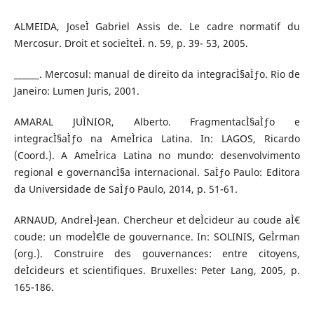
ALMEIDA, JoseÌ Gabriel Assis de. Le cadre normatif du
Mercosur. Droit et socieÌteÌ. n. 59, p. 39- 53, 2005.
______. Mercosul: manual de direito da integracÌ§aÌƒo. Rio de
Janeiro: Lumen Juris, 2001.
AMARAL JUÌNIOR, Alberto. FragmentacÌ§aÌƒo e
integracÌ§aÌƒo na AmeÌrica Latina. In: LAGOS, Ricardo
(Coord.). A AmeÌrica Latina no mundo: desenvolvimento
regional e governancÌ§a internacional. SaÌƒo Paulo: Editora
da Universidade de SaÌƒo Paulo, 2014, p. 51-61.
ARNAUD, AndreÌ-Jean. Chercheur et deÌcideur au coude aÌ€
coude: un modeÌ€le de gouvernance. In: SOLINIS, GeÌrman
(org.). Construire des gouvernances: entre citoyens,
deÌcideurs et scientifiques. Bruxelles: Peter Lang, 2005, p.
165-186.