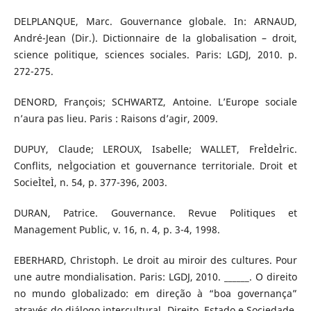
DELPLANQUE, Marc. Gouvernance globale. In: ARNAUD,
André-Jean (Dir.). Dictionnaire de la globalisation – droit,
science politique, sciences sociales. Paris: LGDJ, 2010. p.
272-275.
DENORD, François; SCHWARTZ, Antoine. L’Europe sociale
n’aura pas lieu. Paris : Raisons d’agir, 2009.
DUPUY, Claude; LEROUX, Isabelle; WALLET, FreÌdeÌric.
Conflits, neÌgociation et gouvernance territoriale. Droit et
SocieÌteÌ, n. 54, p. 377-396, 2003.
DURAN, Patrice. Gouvernance. Revue Politiques et
Management Public, v. 16, n. 4, p. 3-4, 1998.
EBERHARD, Christoph. Le droit au miroir des cultures. Pour
une autre mondialisation. Paris: LGDJ, 2010. ______. O direito
no mundo globalizado: em direção à “boa governança”
através do diálogo intercultural. Direito, Estado e Sociedade,