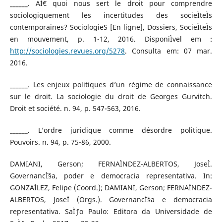
______. AÌ€ quoi nous sert le droit pour comprendre
sociologiquement les incertitudes des socieÌteÌs
contemporaines? SociologieS [En ligne], Dossiers, SocieÌteÌs
en mouvement, p. 1-12, 2016. DisponiÌvel em :
http://sociologies.revues.org/5278
. Consulta em: 07 mar.
2016.
______. Les enjeux politiques d’un régime de connaissance
sur le droit. La sociologie du droit de Georges Gurvitch.
Droit et société. n. 94, p. 547-563, 2016.
______. L’ordre juridique comme désordre politique.
Pouvoirs. n. 94, p. 75-86, 2000.
DAMIANI, Gerson; FERNAÌNDEZ-ALBERTOS, JoseÌ.
GovernancÌ§a, poder e democracia representativa. In:
GONZAÌLEZ, Felipe (Coord.); DAMIANI, Gerson; FERNAÌNDEZ-
ALBERTOS, JoseÌ (Orgs.). GovernancÌ§a e democracia
representativa. SaÌƒo Paulo: Editora da Universidade de