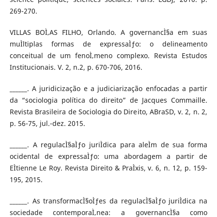
269-270.
VILLAS BOÌ‚AS FILHO, Orlando. A governancÌ§a em suas
muÌltiplas formas de expressaÌƒo: o delineamento
conceitual de um fenoÌ‚meno complexo. Revista Estudos
Institucionais. V. 2, n.2, p. 670-706, 2016.
______. A juridicização e a judiciarização enfocadas a partir
da “sociologia política do direito” de Jacques Commaille.
Revista Brasileira de Sociologia do Direito, ABraSD, v. 2, n. 2,
p. 56-75, jul.-dez. 2015.
______. A regulacÌ§aÌƒo juriÌdica para aleÌm de sua forma
ocidental de expressaÌƒo: uma abordagem a partir de
EÌtienne Le Roy. Revista Direito & PraÌxis, v. 6, n. 12, p. 159-
195, 2015.
______. As transformacÌ§oÌƒes da regulacÌ§aÌƒo juriÌdica na
sociedade contemporaÌ‚nea: a governancÌ§a como