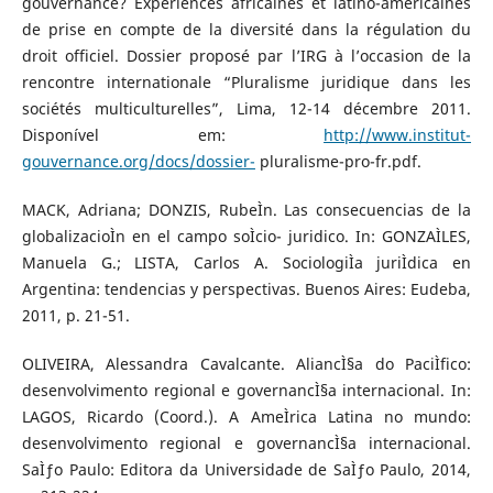
gouvernance? Expériences africaines et latino-americaines
de prise en compte de la diversité dans la régulation du
droit officiel. Dossier proposé par l’IRG à l’occasion de la
rencontre internationale “Pluralisme juridique dans les
sociétés multiculturelles”, Lima, 12-14 décembre 2011.
Disponível em:
http://www.institut-
gouvernance.org/docs/dossier-
pluralisme-pro-fr.pdf.
MACK, Adriana; DONZIS, RubeÌn. Las consecuencias de la
globalizacioÌn en el campo soÌcio- juridico. In: GONZAÌLES,
Manuela G.; LISTA, Carlos A. SociologiÌa juriÌdica en
Argentina: tendencias y perspectivas. Buenos Aires: Eudeba,
2011, p. 21-51.
OLIVEIRA, Alessandra Cavalcante. AliancÌ§a do PaciÌfico:
desenvolvimento regional e governancÌ§a internacional. In:
LAGOS, Ricardo (Coord.). A AmeÌrica Latina no mundo:
desenvolvimento regional e governancÌ§a internacional.
SaÌƒo Paulo: Editora da Universidade de SaÌƒo Paulo, 2014,