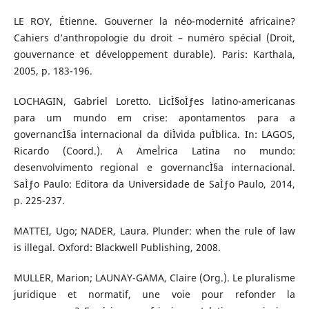
LE ROY, Étienne. Gouverner la néo-modernité africaine?
Cahiers d’anthropologie du droit – numéro spécial (Droit,
gouvernance et développement durable). Paris: Karthala,
2005, p. 183-196.
LOCHAGIN, Gabriel Loretto. LicÌ§oÌƒes latino-americanas
para um mundo em crise: apontamentos para a
governancÌ§a internacional da diÌvida puÌblica. In: LAGOS,
Ricardo (Coord.). A AmeÌrica Latina no mundo:
desenvolvimento regional e governancÌ§a internacional.
SaÌƒo Paulo: Editora da Universidade de SaÌƒo Paulo, 2014,
p. 225-237.
MATTEI, Ugo; NADER, Laura. Plunder: when the rule of law
is illegal. Oxford: Blackwell Publishing, 2008.
MULLER, Marion; LAUNAY-GAMA, Claire (Org.). Le pluralisme
juridique et normatif, une voie pour refonder la