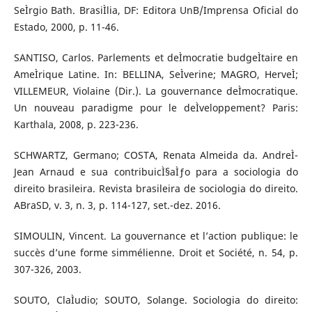
SeÌrgio Bath. BrasiÌlia, DF: Editora UnB/Imprensa Oficial do
Estado, 2000, p. 11-46.
SANTISO, Carlos. Parlements et deÌmocratie budgeÌtaire en
AmeÌrique Latine. In: BELLINA, SeÌverine; MAGRO, HerveÌ;
VILLEMEUR, Violaine (Dir.). La gouvernance deÌmocratique.
Un nouveau paradigme pour le deÌveloppement? Paris:
Karthala, 2008, p. 223-236.
SCHWARTZ, Germano; COSTA, Renata Almeida da. AndreÌ-
Jean Arnaud e sua contribuicÌ§aÌƒo para a sociologia do
direito brasileira. Revista brasileira de sociologia do direito.
ABraSD, v. 3, n. 3, p. 114-127, set.-dez. 2016.
SIMOULIN, Vincent. La gouvernance et l’action publique: le
succès d’une forme simmélienne. Droit et Société, n. 54, p.
307-326, 2003.
SOUTO, ClaÌudio; SOUTO, Solange. Sociologia do direito: